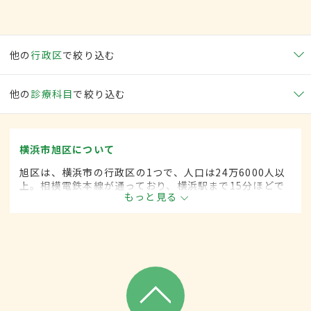
他の
行政区
で絞り込む
他の
診療科目
で絞り込む
横浜市旭区について
旭区は、横浜市の行政区の1つで、人口は24万6000人以
上。相模電鉄本線が通っており、横浜駅まで15分ほどで
もっと見る
アクセスが可能。閑静な住宅街のほか、花見を楽しめる
公園や動物園などがあり、区外からも多くの人が訪れ
る。