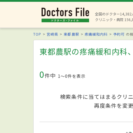
全国のドクター14,38
クリニック・病院 156,
TOP
宮崎県
東都農駅
疼痛緩和内科
予約可
の検
東都農駅の疼痛緩和内科
0
件中
1〜0件を表示
検索条件に当てはまるクリ
再度条件を変