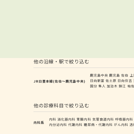
他の沿線・駅で絞り込む
鹿児島中央
鹿児島
佐伯
上
日向新富
佐土原
日向住吉
JR日豊本線(佐伯～鹿児島中央)
国分
隼人
加治木
錦江
帖
他の診療科目で絞り込む
内科
消化器内科
胃腸内科
気管食道内科
呼吸器内科
内科系
内分泌内科
代謝内科
糖尿病・代謝内科
がん内科
透