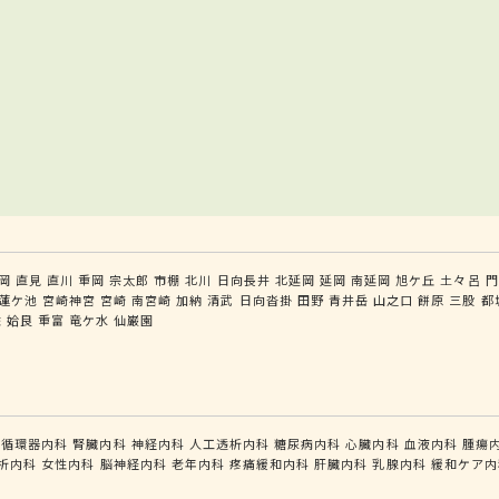
岡
直見
直川
重岡
宗太郎
市棚
北川
日向長井
北延岡
延岡
南延岡
旭ケ丘
土々呂
門
蓮ケ池
宮崎神宮
宮崎
南宮崎
加納
清武
日向沓掛
田野
青井岳
山之口
餅原
三股
都
佐
姶良
重富
竜ケ水
仙巌園
循環器内科
腎臓内科
神経内科
人工透析内科
糖尿病内科
心臓内科
血液内科
腫瘍
析内科
女性内科
脳神経内科
老年内科
疼痛緩和内科
肝臓内科
乳腺内科
緩和ケア内