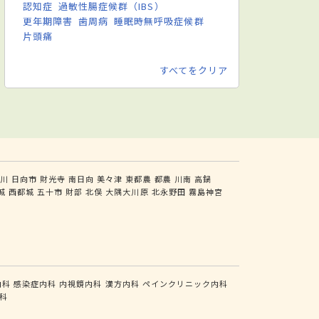
認知症
過敏性腸症候群（IBS）
更年期障害
歯周病
睡眠時無呼吸症候群
片頭痛
すべてをクリア
川
日向市
財光寺
南日向
美々津
東都農
都農
川南
高鍋
城
西都城
五十市
財部
北俣
大隅大川原
北永野田
霧島神宮
内科
感染症内科
内視鏡内科
漢方内科
ペインクリニック内科
科