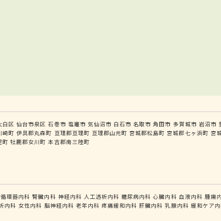
太白区
仙台市泉区
石巻市
塩竈市
気仙沼市
白石市
名取市
角田市
多賀城市
岩沼市
川崎町
伊具郡丸森町
亘理郡亘理町
亘理郡山元町
宮城郡松島町
宮城郡七ヶ浜町
宮
里町
牡鹿郡女川町
本吉郡南三陸町
循環器内科
腎臓内科
神経内科
人工透析内科
糖尿病内科
心臓内科
血液内科
腫瘍
析内科
女性内科
脳神経内科
老年内科
疼痛緩和内科
肝臓内科
乳腺内科
緩和ケア内