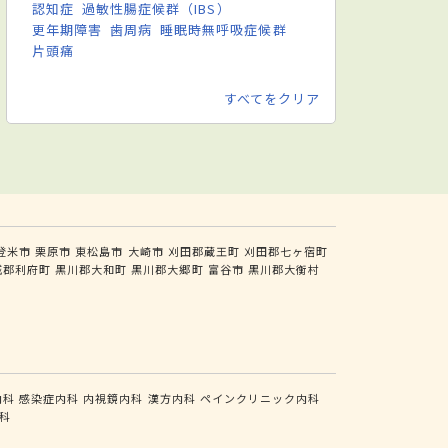
認知症
過敏性腸症候群（IBS）
更年期障害
歯周病
睡眠時無呼吸症候群
片頭痛
すべてをクリア
登米市
栗原市
東松島市
大崎市
刈田郡蔵王町
刈田郡七ヶ宿町
城郡利府町
黒川郡大和町
黒川郡大郷町
富谷市
黒川郡大衡村
内科
感染症内科
内視鏡内科
漢方内科
ペインクリニック内科
科