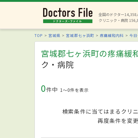
全国のドクター14,35
クリニック・病院 156,
TOP
宮城県
宮城郡七ヶ浜町
疼痛緩和内科
今日
宮城郡七ヶ浜町の疼痛緩
ク・病院
0
件中
1〜0件を表示
検索条件に当てはまるクリ
再度条件を変