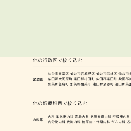
他の行政区で絞り込む
仙台市青葉区
仙台市宮城野区
仙台市若林区
仙台市
柴田郡大河原町
柴田郡村田町
柴田郡柴田町
柴田郡
宮城県
加美郡色麻町
加美郡加美町
遠田郡涌谷町
遠田郡美
他の診療科目で絞り込む
内科
消化器内科
胃腸内科
気管食道内科
呼吸器内科
内科系
内分泌内科
代謝内科
糖尿病・代謝内科
がん内科
透