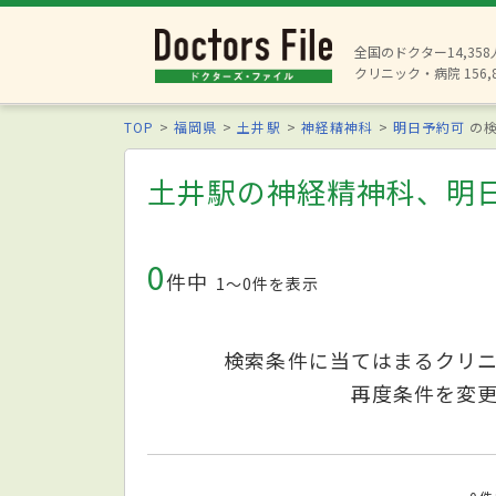
全国のドクター14,35
クリニック・病院 156,
TOP
福岡県
土井駅
神経精神科
明日予約可
の検
土井駅の神経精神科、明
0
件中
1〜0件を表示
検索条件に当てはまるクリ
再度条件を変