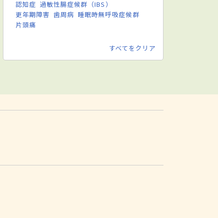
認知症
過敏性腸症候群（IBS）
更年期障害
歯周病
睡眠時無呼吸症候群
片頭痛
すべてをクリア