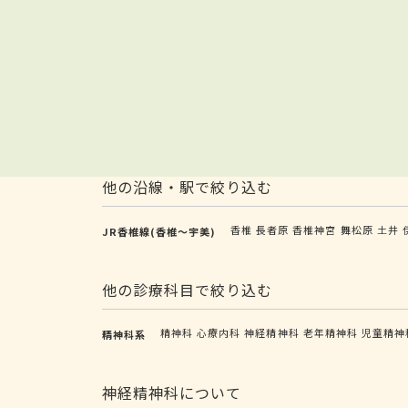
他の沿線・駅で絞り込む
香椎
長者原
香椎神宮
舞松原
土井
JR香椎線(香椎～宇美)
他の診療科目で絞り込む
精神科
心療内科
神経精神科
老年精神科
児童精神
精神科系
神経精神科について