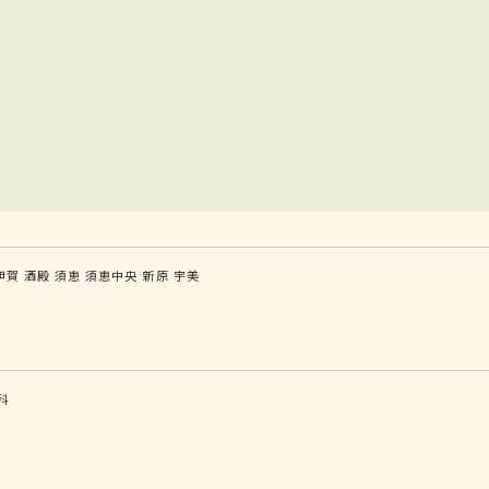
伊賀
酒殿
須恵
須恵中央
新原
宇美
科