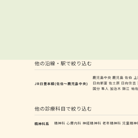
他の沿線・駅で絞り込む
鹿児島中央
鹿児島
佐伯
上
日向新富
佐土原
日向住吉
JR日豊本線(佐伯～鹿児島中央)
国分
隼人
加治木
錦江
帖
他の診療科目で絞り込む
精神科
心療内科
神経精神科
老年精神科
児童精神
精神科系