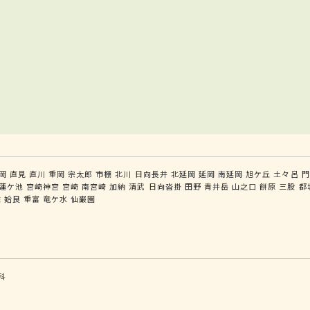
岡
直見
直川
重岡
宗太郎
市棚
北川
日向長井
北延岡
延岡
南延岡
旭ケ丘
土々呂
門
蓮ケ池
宮崎神宮
宮崎
南宮崎
加納
清武
日向沓掛
田野
青井岳
山之口
餅原
三股
都
佐
姶良
重富
竜ケ水
仙巌園
科