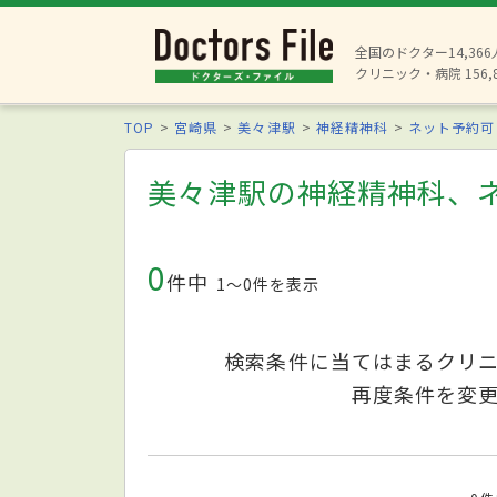
全国のドクター14,36
クリニック・病院 156,
TOP
宮崎県
美々津駅
神経精神科
ネット予約可
美々津駅の神経精神科、
0
件中
1〜0件を表示
検索条件に当てはまるクリ
再度条件を変