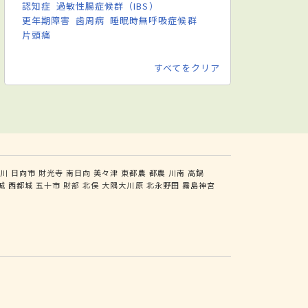
認知症
過敏性腸症候群（IBS）
更年期障害
歯周病
睡眠時無呼吸症候群
片頭痛
すべてをクリア
川
日向市
財光寺
南日向
美々津
東都農
都農
川南
高鍋
城
西都城
五十市
財部
北俣
大隅大川原
北永野田
霧島神宮