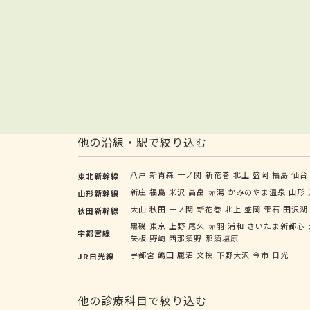
他の沿線・駅で絞り込む
八戸
新青森
一ノ関
新花巻
北上
盛岡
福島
仙台
東北新幹線
新庄
福島
米沢
高畠
赤湯
かみのやま温泉
山形
山形新幹線
大曲
秋田
一ノ関
新花巻
北上
盛岡
雫石
田沢湖
秋田新幹線
黒磯
東京
上野
尾久
赤羽
浦和
さいたま新都心
宇都宮線
矢板
野崎
西那須野
那須塩原
宇都宮
鶴田
鹿沼
文挟
下野大沢
今市
日光
JR日光線
他の診療科目で絞り込む