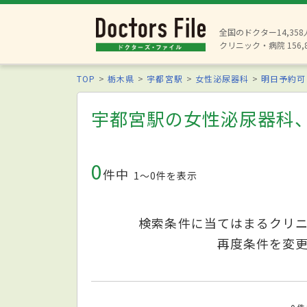
全国のドクター14,35
クリニック・病院 156,
TOP
栃木県
宇都宮駅
女性泌尿器科
明日予約可
宇都宮駅の女性泌尿器科
0
件中
1〜0件を表示
検索条件に当てはまるクリ
再度条件を変