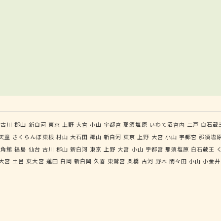
古川
郡山
新白河
東京
上野
大宮
小山
宇都宮
那須塩原
いわて沼宮内
二戸
白石蔵
天童
さくらんぼ東根
村山
大石田
郡山
新白河
東京
上野
大宮
小山
宇都宮
那須塩
角館
福島
仙台
古川
郡山
新白河
東京
上野
大宮
小山
宇都宮
那須塩原
白石蔵王
大宮
土呂
東大宮
蓮田
白岡
新白岡
久喜
東鷲宮
栗橋
古河
野木
間々田
小山
小金井