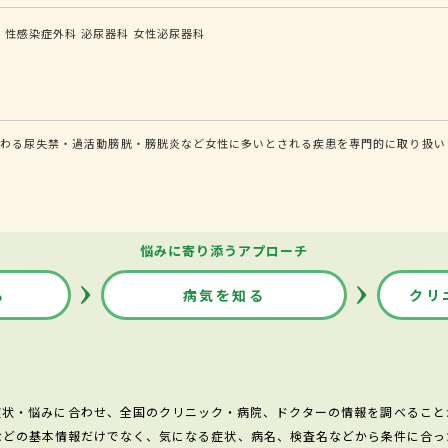
科
性感染症外科
泌尿器科
女性泌尿器科
関わる尿失禁・過活動膀胱・膀胱炎など女性に多いとされる疾患を専門的に取り扱い
悩みに寄り添うアプローチ
る
病気を知る
クリ
症状・悩みに合わせ、全国のクリニック・病院、ドクターの情報を調べること
などの基本情報だけでなく、気になる症状、病名、検査名などから条件に合っ