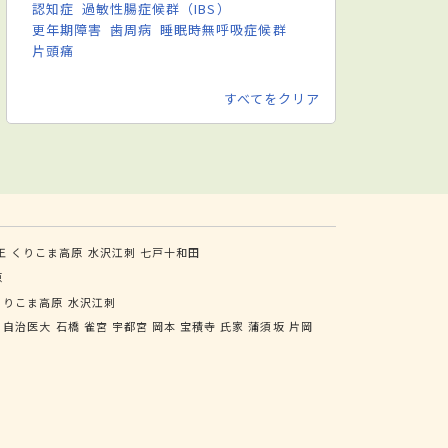
認知症
過敏性腸症候群（IBS）
更年期障害
歯周病
睡眠時無呼吸症候群
片頭痛
すべてをクリア
王
くりこま高原
水沢江刺
七戸十和田
原
くりこま高原
水沢江刺
自治医大
石橋
雀宮
宇都宮
岡本
宝積寺
氏家
蒲須坂
片岡