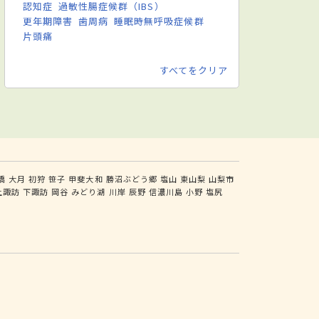
認知症
過敏性腸症候群（IBS）
更年期障害
歯周病
睡眠時無呼吸症候群
片頭痛
すべてをクリア
橋
大月
初狩
笹子
甲斐大和
勝沼ぶどう郷
塩山
東山梨
山梨市
上諏訪
下諏訪
岡谷
みどり湖
川岸
辰野
信濃川島
小野
塩尻