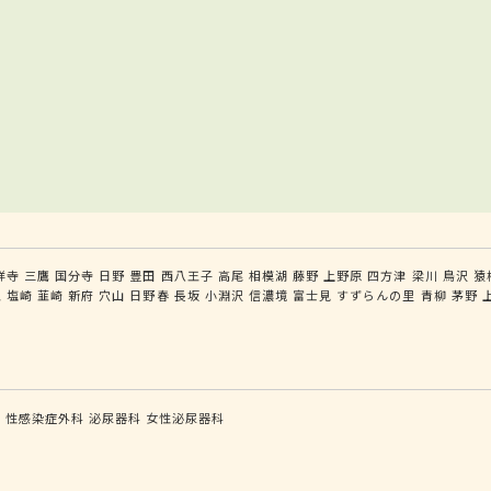
祥寺
三鷹
国分寺
日野
豊田
西八王子
高尾
相模湖
藤野
上野原
四方津
梁川
鳥沢
猿
王
塩崎
韮崎
新府
穴山
日野春
長坂
小淵沢
信濃境
富士見
すずらんの里
青柳
茅野
科
性感染症外科
泌尿器科
女性泌尿器科