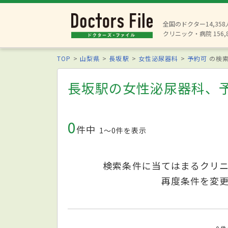
全国のドクター14,35
クリニック・病院 156,
TOP
山梨県
長坂駅
女性泌尿器科
予約可
の検
長坂駅の女性泌尿器科、
0
件中
1〜0件を表示
検索条件に当てはまるクリ
再度条件を変