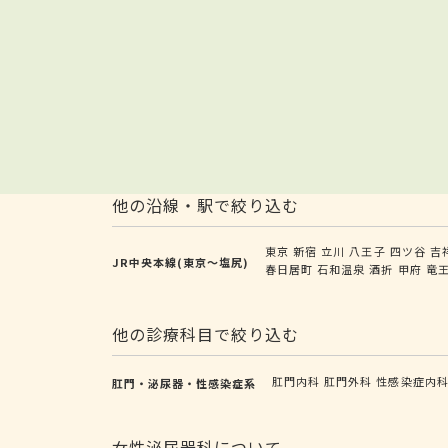
他の沿線・駅で絞り込む
東京
新宿
立川
八王子
四ツ谷
吉
JR中央本線(東京～塩尻)
春日居町
石和温泉
酒折
甲府
竜
他の診療科目で絞り込む
肛門内科
肛門外科
性感染症内
肛門・泌尿器・性感染症系
女性泌尿器科について