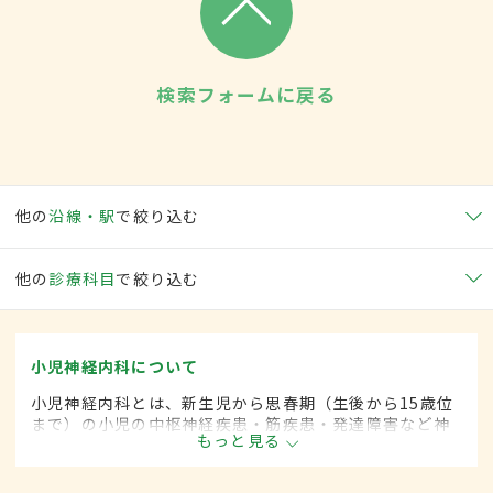
検索フォームに戻る
他の
沿線・駅
で絞り込む
他の
診療科目
で絞り込む
小児神経内科について
小児神経内科とは、新生児から思春期（生後から15歳位
まで）の小児の中枢神経疾患・筋疾患・発達障害など神
もっと見る
経疾患を専門的に取り扱う内科の一領域です。平成20年
4月の制度改正前は、小児神経科と呼ばれていました。