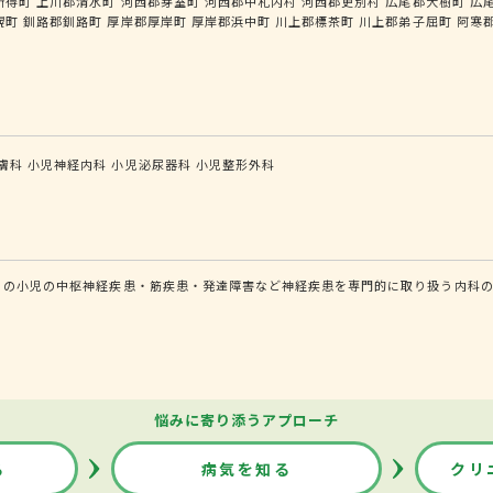
新得町
上川郡清水町
河西郡芽室町
河西郡中札内村
河西郡更別村
広尾郡大樹町
広
幌町
釧路郡釧路町
厚岸郡厚岸町
厚岸郡浜中町
川上郡標茶町
川上郡弟子屈町
阿寒
膚科
小児神経内科
小児泌尿器科
小児整形外科
）の小児の中枢神経疾患・筋疾患・発達障害など神経疾患を専門的に取り扱う内科の
悩みに寄り添うアプローチ
る
病気を知る
クリ