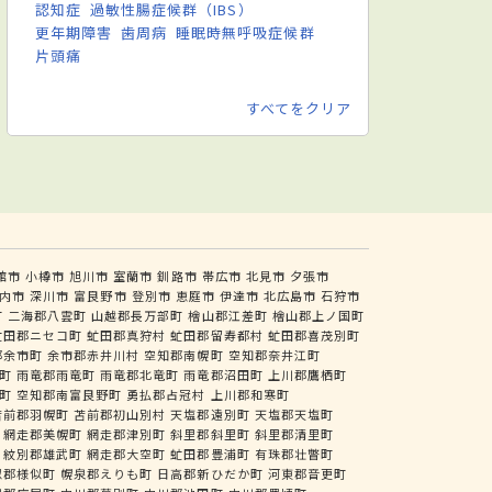
認知症
過敏性腸症候群（IBS）
更年期障害
歯周病
睡眠時無呼吸症候群
片頭痛
すべてをクリア
館市
小樽市
旭川市
室蘭市
釧路市
帯広市
北見市
夕張市
内市
深川市
富良野市
登別市
恵庭市
伊達市
北広島市
石狩市
町
二海郡八雲町
山越郡長万部町
檜山郡江差町
檜山郡上ノ国町
虻田郡ニセコ町
虻田郡真狩村
虻田郡留寿都村
虻田郡喜茂別町
郡余市町
余市郡赤井川村
空知郡南幌町
空知郡奈井江町
町
雨竜郡雨竜町
雨竜郡北竜町
雨竜郡沼田町
上川郡鷹栖町
町
空知郡南富良野町
勇払郡占冠村
上川郡和寒町
苫前郡羽幌町
苫前郡初山別村
天塩郡遠別町
天塩郡天塩町
網走郡美幌町
網走郡津別町
斜里郡斜里町
斜里郡清里町
紋別郡雄武町
網走郡大空町
虻田郡豊浦町
有珠郡壮瞥町
似郡様似町
幌泉郡えりも町
日高郡新ひだか町
河東郡音更町