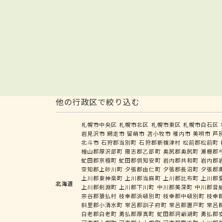
他の行政区で絞り込む
札幌市中央区
札幌市北区
札幌市東区
札幌市白石区
岩見沢市
網走市
留萌市
苫小牧市
稚内市
美唄市
芦
北斗市
石狩郡当別町
石狩郡新篠津村
松前郡松前町
檜山郡厚沢部町
爾志郡乙部町
奥尻郡奥尻町
瀬棚郡
虻田郡京極町
虻田郡倶知安町
岩内郡共和町
岩内郡
空知郡上砂川町
夕張郡由仁町
夕張郡長沼町
夕張郡
上川郡東神楽町
上川郡当麻町
上川郡比布町
上川郡
北海道
上川郡剣淵町
上川郡下川町
中川郡美深町
中川郡音
宗谷郡猿払村
枝幸郡浜頓別町
枝幸郡中頓別町
枝幸
斜里郡小清水町
常呂郡訓子府町
常呂郡置戸町
常呂
白老郡白老町
勇払郡厚真町
虻田郡洞爺湖町
勇払郡