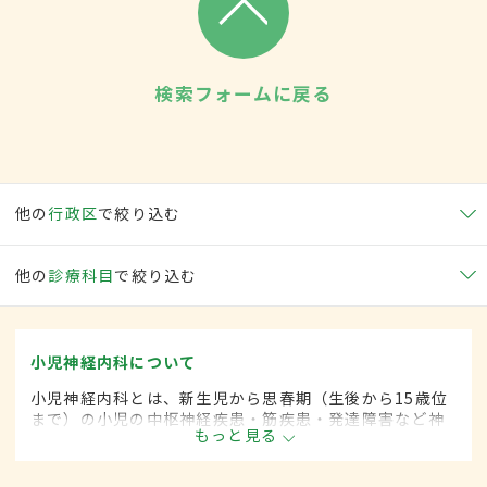
検索フォームに戻る
他の
行政区
で絞り込む
他の
診療科目
で絞り込む
小児神経内科について
小児神経内科とは、新生児から思春期（生後から15歳位
まで）の小児の中枢神経疾患・筋疾患・発達障害など神
もっと見る
経疾患を専門的に取り扱う内科の一領域です。平成20年
4月の制度改正前は、小児神経科と呼ばれていました。