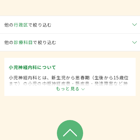
他の
行政区
で絞り込む
他の
診療科目
で絞り込む
小児神経内科について
小児神経内科とは、新生児から思春期（生後から15歳位
まで）の小児の中枢神経疾患・筋疾患・発達障害など神
もっと見る
経疾患を専門的に取り扱う内科の一領域です。平成20年
4月の制度改正前は、小児神経科と呼ばれていました。