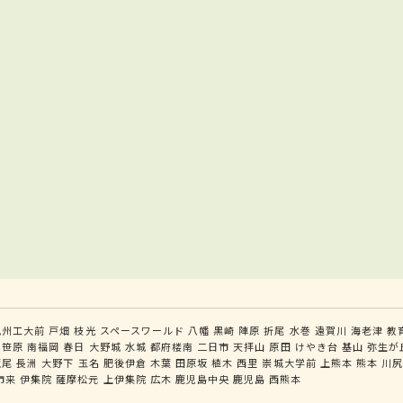
九州工大前
戸畑
枝光
スペースワールド
八幡
黒崎
陣原
折尾
水巻
遠賀川
海老津
教
笹原
南福岡
春日
大野城
水城
都府楼南
二日市
天拝山
原田
けやき台
基山
弥生が
荒尾
長洲
大野下
玉名
肥後伊倉
木葉
田原坂
植木
西里
崇城大学前
上熊本
熊本
川
市来
伊集院
薩摩松元
上伊集院
広木
鹿児島中央
鹿児島
西熊本