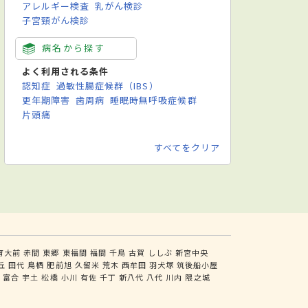
アレルギー検査
乳がん検診
子宮頸がん検診
病名から探す
よく利用される条件
認知症
過敏性腸症候群（IBS）
更年期障害
歯周病
睡眠時無呼吸症候群
片頭痛
すべてをクリア
育大前
赤間
東郷
東福間
福間
千鳥
古賀
ししぶ
新宮中央
丘
田代
鳥栖
肥前旭
久留米
荒木
西牟田
羽犬塚
筑後船小屋
尻
富合
宇土
松橋
小川
有佐
千丁
新八代
八代
川内
隈之城