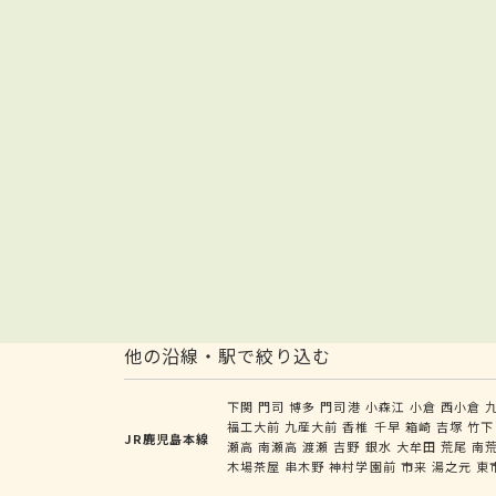
他の沿線・駅で絞り込む
下関
門司
博多
門司港
小森江
小倉
西小倉
福工大前
九産大前
香椎
千早
箱崎
吉塚
竹下
JR鹿児島本線
瀬高
南瀬高
渡瀬
吉野
銀水
大牟田
荒尾
南
木場茶屋
串木野
神村学園前
市来
湯之元
東