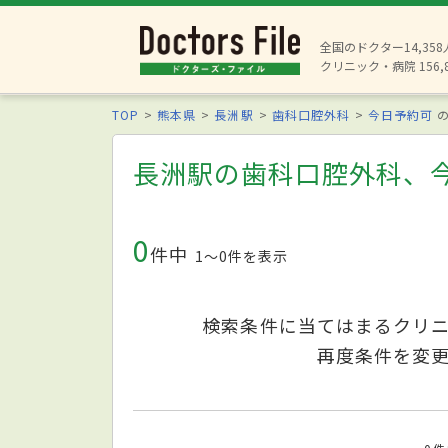
全国のドクター14,35
クリニック・病院 156,
TOP
熊本県
長洲駅
歯科口腔外科
今日予約可
の
長洲駅の歯科口腔外科、
0
件中
1〜0件を表示
検索条件に当てはまるクリ
再度条件を変