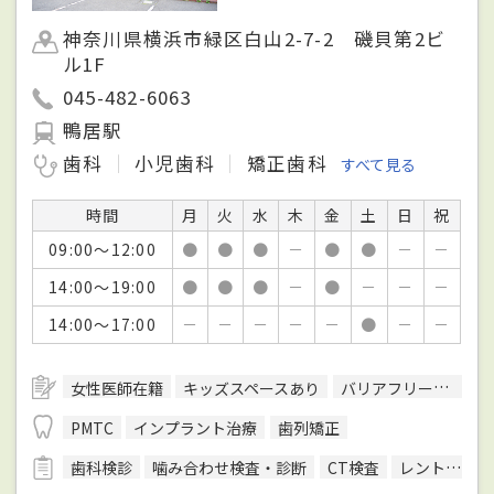
神奈川県横浜市緑区白山2-7-2 磯貝第2ビ
ル1F
045-482-6063
鴨居駅
歯科
小児歯科
矯正歯科
すべて見る
時間
月
火
水
木
金
土
日
祝
09:00～12:00
●
●
●
－
●
●
－
－
14:00～19:00
●
●
●
－
●
－
－
－
14:00～17:00
－
－
－
－
－
●
－
－
女性医師在籍
キッズスペースあり
バリアフリー対応
PMTC
インプラント治療
歯列矯正
歯科検診
噛み合わせ検査・診断
CT検査
レントゲン検査