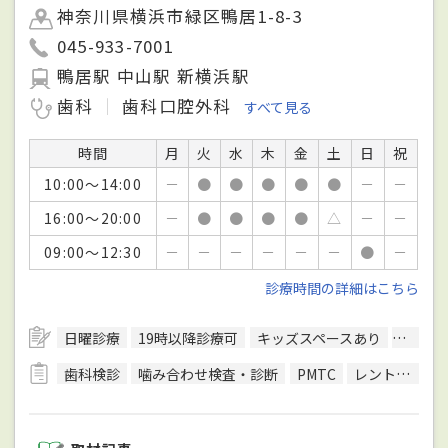
神奈川県横浜市緑区鴨居1-8-3
045-933-7001
鴨居駅 中山駅 新横浜駅
歯科
歯科口腔外科
すべて見る
時間
月
火
水
木
金
土
日
祝
10:00～14:00
－
●
●
●
●
●
－
－
16:00～20:00
－
●
●
●
●
△
－
－
09:00～12:30
－
－
－
－
－
－
●
－
診療時間の詳細はこちら
日曜診療
19時以降診療可
キッズスペースあり
駅徒歩
歯科検診
噛み合わせ検査・診断
PMTC
レントゲン検査