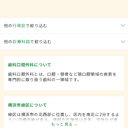
他の
行政区
で絞り込む
他の
診療科目
で絞り込む
歯科口腔外科について
歯科口腔外科とは、口腔・顎骨など顎口腔領域の疾患を
専門的に取り扱う歯科の一領域です。
横浜市緑区について
緑区は横浜市の北西部に位置し、区内を南北に2分するよ
うにJR横浜線が走る。南部の丘陵地は近年、宅地化が進
もっと見る
むなか新興住宅地も多く、18万人、7万4000世帯が暮ら