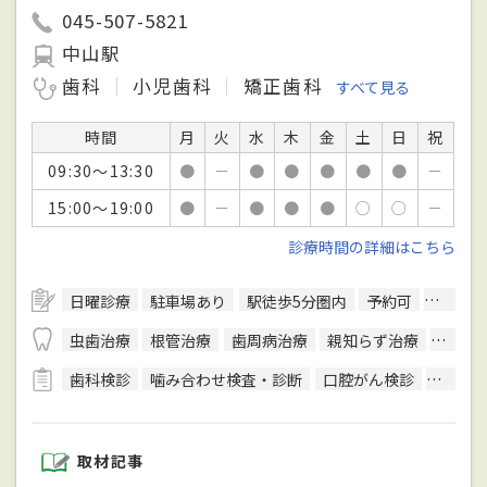
045-507-5821
中山駅
歯科
小児歯科
矯正歯科
すべて見る
時間
月
火
水
木
金
土
日
祝
09:30～13:30
●
－
●
●
●
●
●
－
15:00～19:00
●
－
●
●
●
○
○
－
診療時間の詳細はこちら
日曜診療
駐車場あり
駅徒歩5分圏内
予約可
エレベ
虫歯治療
根管治療
歯周病治療
親知らず治療
顎関節
歯科検診
噛み合わせ検査・診断
口腔がん検診
CT検査
取材記事