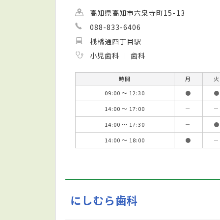
高知県高知市六泉寺町15-13
088-833-6406
桟橋通四丁目駅
小児歯科
歯科
時間
月
火
09:00 ～ 12:30
●
●
14:00 ～ 17:00
－
－
14:00 ～ 17:30
－
●
14:00 ～ 18:00
●
－
にしむら歯科