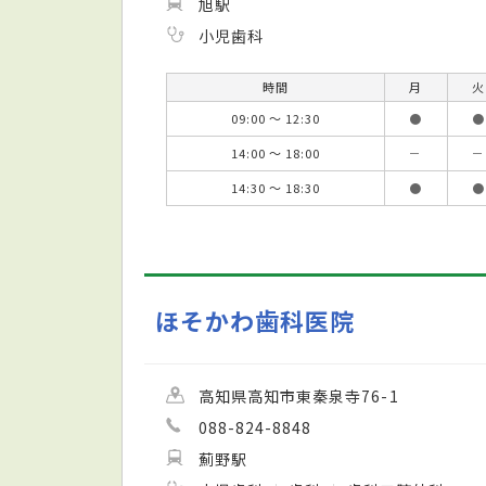
旭駅
小児歯科
時間
月
火
09:00 ～ 12:30
●
●
14:00 ～ 18:00
－
－
14:30 ～ 18:30
●
●
ほそかわ歯科医院
高知県高知市東秦泉寺76-1
088-824-8848
薊野駅