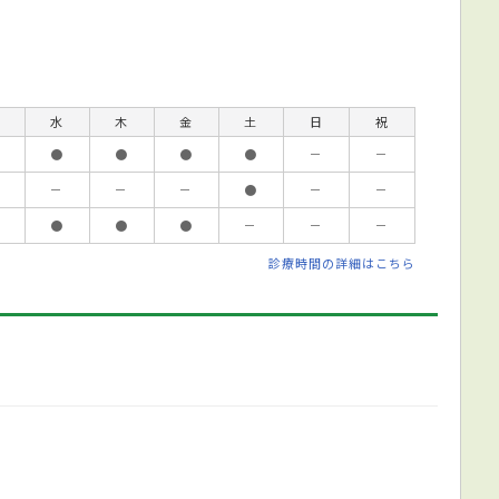
水
木
金
土
日
祝
●
●
●
●
－
－
－
－
－
●
－
－
●
●
●
－
－
－
診療時間の詳細はこちら