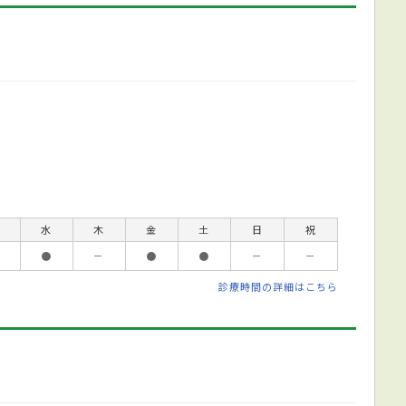
水
木
金
土
日
祝
●
－
●
●
－
－
診療時間の詳細はこちら