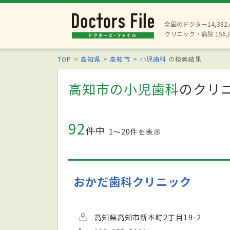
全国のドクター14,38
クリニック・病院 156,
TOP
高知県
高知市
小児歯科
の検索結果
高知市の小児歯科
のクリ
92
件中
1〜20件を表示
おかだ歯科クリニック
高知県高知市新本町2丁目19-2