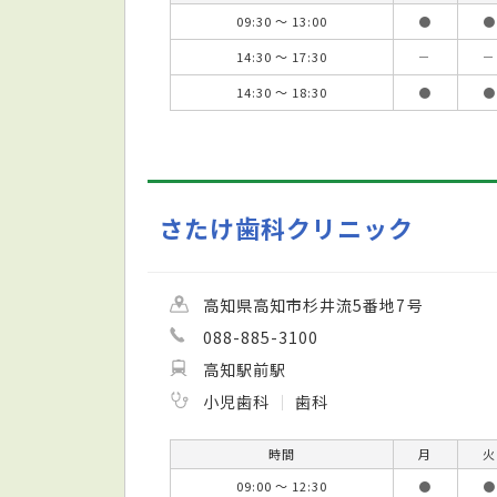
09:30 ～ 13:00
●
●
14:30 ～ 17:30
－
－
14:30 ～ 18:30
●
●
さたけ歯科クリニック
高知県高知市杉井流5番地7号
088-885-3100
高知駅前駅
小児歯科
歯科
時間
月
火
09:00 ～ 12:30
●
●