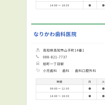
14:00 ～ 18:30
●
●
なりかわ歯科医院
高知県高知市山手町14番1
088-821-7737
旭町一丁目駅
小児歯科
歯科
歯科口腔外科
時間
月
火
09:00 ～ 12:30
●
●
14:00 ～ 18:30
●
●