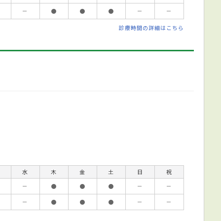
－
●
●
●
－
－
診療時間の詳細はこちら
水
木
金
土
日
祝
－
●
●
●
－
－
－
●
●
●
－
－