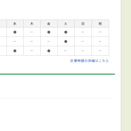
水
木
金
土
日
祝
●
－
●
●
－
－
－
－
－
●
－
－
●
－
●
－
－
－
診療時間の詳細はこちら