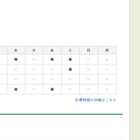
水
木
金
土
日
祝
●
－
●
●
－
－
－
－
－
●
－
－
－
－
－
－
－
－
●
－
●
－
－
－
診療時間の詳細はこちら