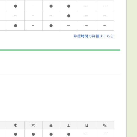
●
－
●
●
－
－
－
－
－
●
－
－
●
－
●
－
－
－
診療時間の詳細はこちら
水
木
金
土
日
祝
●
●
●
●
－
－