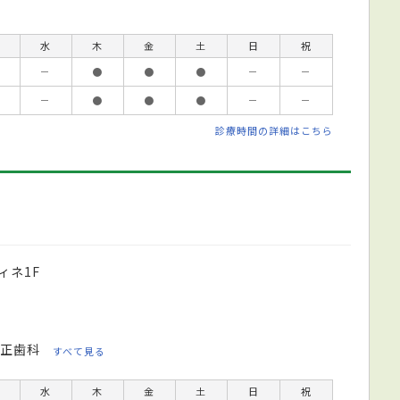
水
木
金
土
日
祝
－
●
●
●
－
－
－
●
●
●
－
－
診療時間の詳細はこちら
ィネ1F
正歯科
すべて見る
水
木
金
土
日
祝