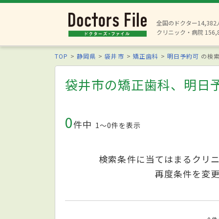
全国のドクター14,38
クリニック・病院 156,
TOP
静岡県
袋井市
矯正歯科
明日予約可
の検
袋井市の矯正歯科、明日
0
件中
1〜0件を表示
検索条件に当てはまるクリ
再度条件を変