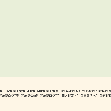
市
三島市
富士宮市
伊東市
島田市
富士市
磐田市
焼津市
掛川市
藤枝市
御殿場市
賀茂郡南伊豆町
賀茂郡松崎町
賀茂郡西伊豆町
田方郡函南町
駿東郡清水町
駿東郡