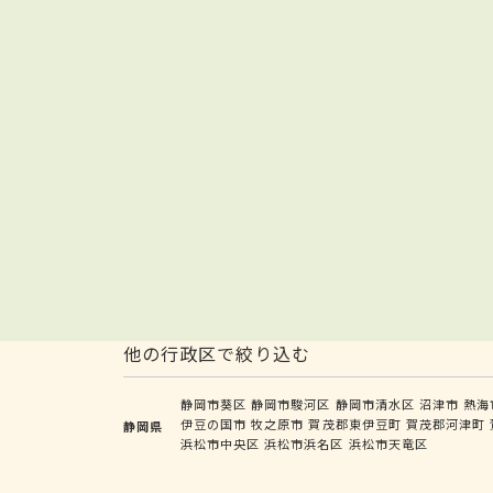
他の行政区で絞り込む
静岡市葵区
静岡市駿河区
静岡市清水区
沼津市
熱海
伊豆の国市
牧之原市
賀茂郡東伊豆町
賀茂郡河津町
静岡県
浜松市中央区
浜松市浜名区
浜松市天竜区