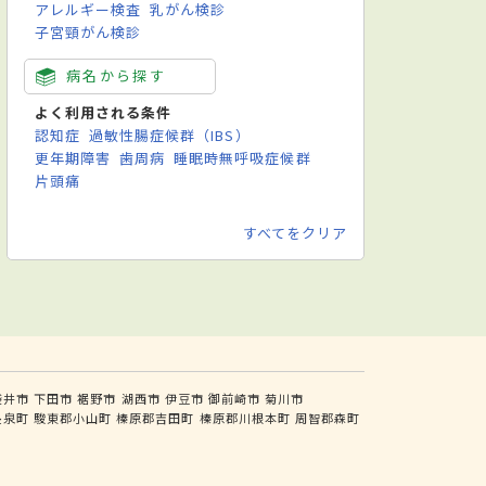
アレルギー検査
乳がん検診
子宮頸がん検診
病名から探す
よく利用される条件
認知症
過敏性腸症候群（IBS）
更年期障害
歯周病
睡眠時無呼吸症候群
片頭痛
すべてをクリア
袋井市
下田市
裾野市
湖西市
伊豆市
御前崎市
菊川市
長泉町
駿東郡小山町
榛原郡吉田町
榛原郡川根本町
周智郡森町