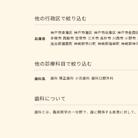
他の行政区で絞り込む
神戸市東灘区
神戸市灘区
神戸市兵庫区
神戸市長田
赤穂市
西脇市
宝塚市
三木市
高砂市
川西市
小野市
兵庫県
加古郡播磨町
神崎郡市川町
神崎郡福崎町
神崎郡神
他の診療科目で絞り込む
歯科
矯正歯科
小児歯科
歯科口腔外科
歯科系
歯科について
歯科とは、臨床医学の一分野で、歯に関係する疾患に対して、