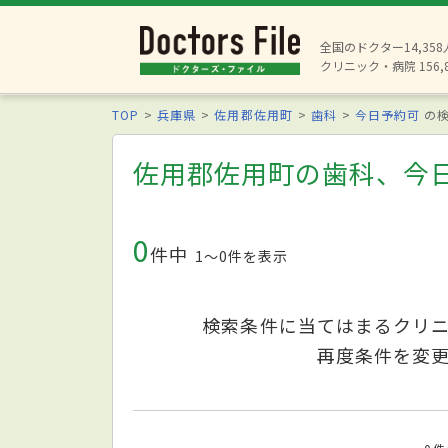
全国のドクター14,35
クリニック・病院 156,
TOP
兵庫県
佐用郡佐用町
歯科
今日予約可
の検
佐用郡佐用町の歯科、今
0
件中
1〜0件を表示
検索条件に当てはまるクリ
再度条件を変