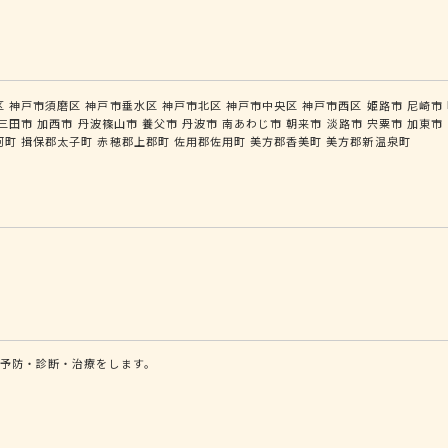
区
神戸市須磨区
神戸市垂水区
神戸市北区
神戸市中央区
神戸市西区
姫路市
尼崎市
三田市
加西市
丹波篠山市
養父市
丹波市
南あわじ市
朝来市
淡路市
宍粟市
加東市
河町
揖保郡太子町
赤穂郡上郡町
佐用郡佐用町
美方郡香美町
美方郡新温泉町
予防・診断・治療をします。