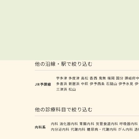
他の沿線・駅で絞り込む
宇多津
多度津
高松
香西
鬼無
端岡
国分
讃岐府
多喜浜
新居浜
中萩
伊予西条
石鎚山
伊予氷見
伊
JR予讃線
三津浜
松山
他の診療科目で絞り込む
内科
消化器内科
胃腸内科
気管食道内科
呼吸器内科
内科系
内分泌内科
代謝内科
糖尿病・代謝内科
がん内科
透