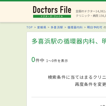
全国のドクター14,38
クリニック・病院 156,
TOP
愛媛県
多喜浜駅
循環器内科
明日予約可
の
多喜浜駅の循環器内科、
0
件中
1〜0件を表示
検索条件に当てはまるクリ
再度条件を変