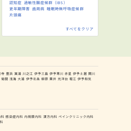
認知症
過敏性腸症候群（IBS）
更年期障害
歯周病
睡眠時無呼吸症候群
片頭痛
すべてをクリア
音寺
豊浜
箕浦
川之江
伊予三島
伊予寒川
赤星
伊予土居
関川
岡
菊間
浅海
大浦
伊予北条
柳原
粟井
光洋台
堀江
伊予和気
内科
感染症内科
内視鏡内科
漢方内科
ペインクリニック内科
科