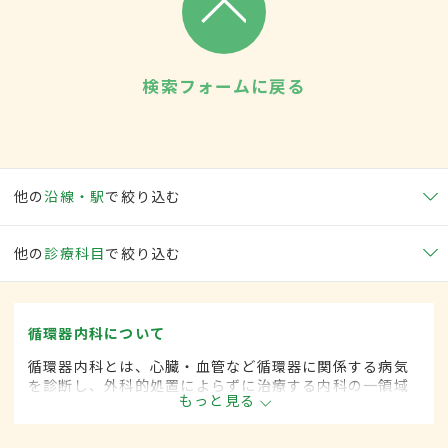
検索フォームに戻る
他の
沿線・駅
で絞り込む
他の
診療科目
で絞り込む
循環器内科について
循環器内科とは、心臓・血管など循環器に関係する病気
を診断し、外科的処置によらずに治療する内科の一領域
もっと見る
です。平成20年4月の制度改正前は、循環器科と呼ばれ
ていました。