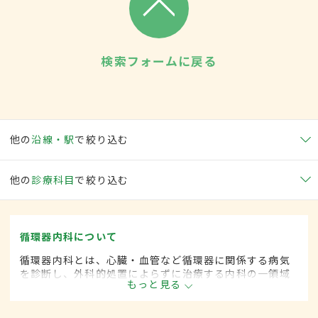
検索フォームに戻る
他の
沿線・駅
で絞り込む
他の
診療科目
で絞り込む
循環器内科について
循環器内科とは、心臓・血管など循環器に関係する病気
を診断し、外科的処置によらずに治療する内科の一領域
もっと見る
です。平成20年4月の制度改正前は、循環器科と呼ばれ
ていました。