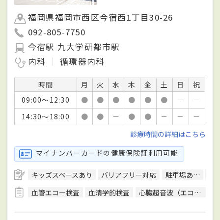
福岡県福岡市西区今宿西1丁目30-26
092-805-7750
今宿駅 九大学研都市駅
内科
循環器内科
時間
月
火
水
木
金
土
日
祝
09:00～12:30
●
●
●
●
●
●
－
－
14:30～18:00
●
●
－
●
●
－
－
－
診療時間の詳細はこちら
マイナンバーカードの健康保険証利用可能
キッズスペースあり
バリアフリー対応
駐車場あり
予
血管エコー検査
血清学的検査
心臓超音波（エコー）検査