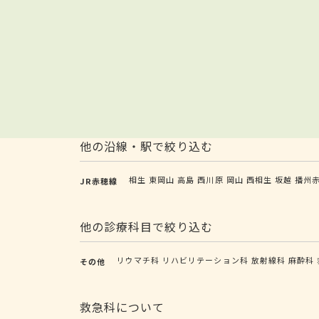
他の沿線・駅で絞り込む
相生
東岡山
高島
西川原
岡山
西相生
坂越
播州
JR赤穂線
他の診療科目で絞り込む
リウマチ科
リハビリテーション科
放射線科
麻酔科
その他
救急科について