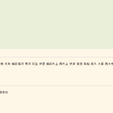
赤穂
天和
備前福河
寒河
日生
伊里
備前片上
西片上
伊部
香登
長船
邑久
大富
西大
救急科