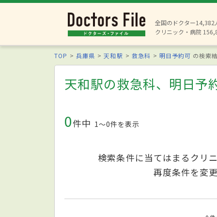
全国のドクター14,38
クリニック・病院 156,
TOP
兵庫県
天和駅
救急科
明日予約可
の検索
天和駅の救急科、明日予
0
件中
1〜0件を表示
検索条件に当てはまるクリ
再度条件を変