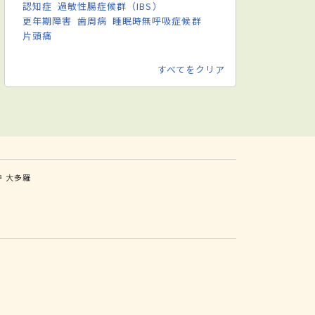
認知症
過敏性腸症候群（IBS）
更年期障害
歯周病
睡眠時無呼吸症候群
片頭痛
すべてをクリア
寺
大多羅