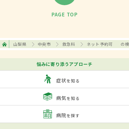
PAGE TOP
山梨県
中央市
救急科
ネット予約可
の
悩みに寄り添うアプローチ
症状
を知る
病気
を知る
病院
を探す