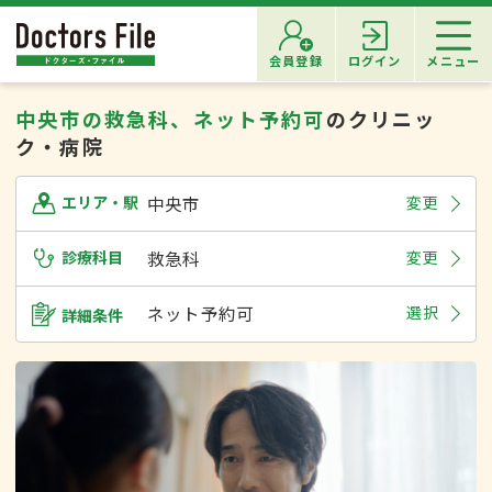
会員登録
ログイン
メニュー
中央市の救急科、ネット予約可
のクリニッ
ク・病院
中央市
変更
エリア・駅
診療科目
救急科
変更
ネット予約可
選択
詳細条件