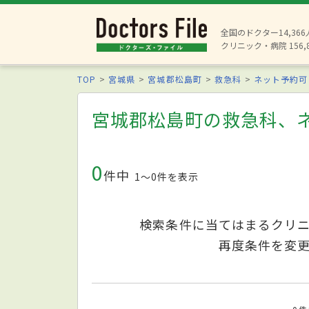
全国のドクター14,36
クリニック・病院 156,
TOP
宮城県
宮城郡松島町
救急科
ネット予約可
宮城郡松島町の救急科、
0
件中
1〜0件を表示
検索条件に当てはまるクリ
再度条件を変