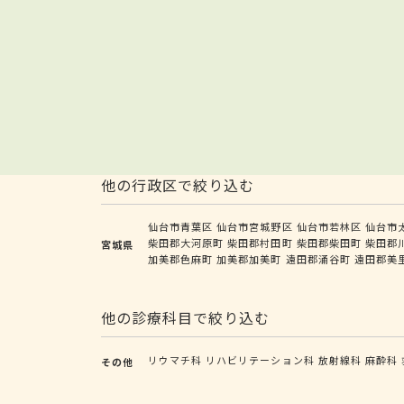
他の行政区で絞り込む
仙台市青葉区
仙台市宮城野区
仙台市若林区
仙台市
柴田郡大河原町
柴田郡村田町
柴田郡柴田町
柴田郡
宮城県
加美郡色麻町
加美郡加美町
遠田郡涌谷町
遠田郡美
他の診療科目で絞り込む
リウマチ科
リハビリテーション科
放射線科
麻酔科
その他