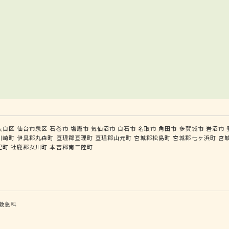
太白区
仙台市泉区
石巻市
塩竈市
気仙沼市
白石市
名取市
角田市
多賀城市
岩沼市
川崎町
伊具郡丸森町
亘理郡亘理町
亘理郡山元町
宮城郡松島町
宮城郡七ヶ浜町
宮
里町
牡鹿郡女川町
本吉郡南三陸町
救急科