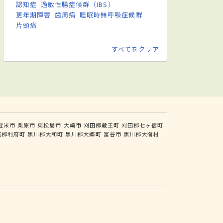
認知症
過敏性腸症候群（IBS）
更年期障害
歯周病
睡眠時無呼吸症候群
片頭痛
すべてをクリア
登米市
栗原市
東松島市
大崎市
刈田郡蔵王町
刈田郡七ヶ宿町
城郡利府町
黒川郡大和町
黒川郡大郷町
富谷市
黒川郡大衡村