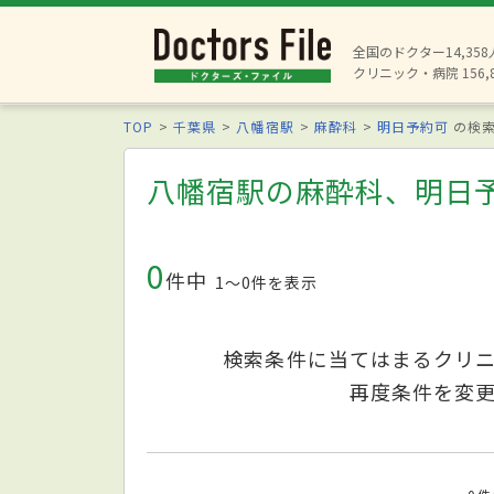
全国のドクター14,35
クリニック・病院 156,
TOP
千葉県
八幡宿駅
麻酔科
明日予約可
の検
八幡宿駅の麻酔科、明日
0
件中
1〜0件を表示
検索条件に当てはまるクリ
再度条件を変