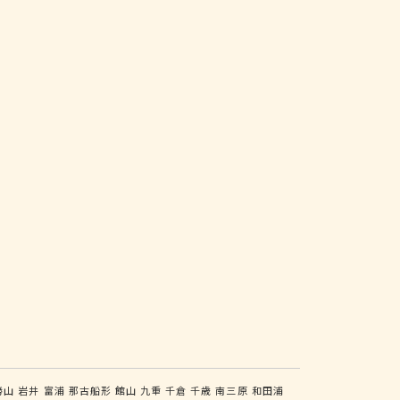
勝山
岩井
富浦
那古船形
館山
九重
千倉
千歳
南三原
和田浦