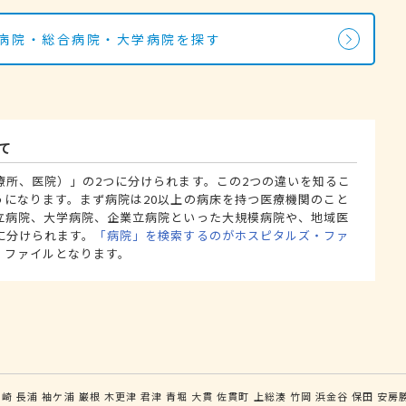
の病院・総合病院・大学病院を探す
て
療所、医院）」の2つに分けられます。この2つの違いを知るこ
うになります。まず病院は20以上の病床を持つ医療機関のこと
立病院、大学病院、企業立病院といった大規模病院や、地域医
に分けられます。
「病院」を検索するのがホスピタルズ・ファ
・ファイルとなります。
ケ崎
長浦
袖ケ浦
巌根
木更津
君津
青堀
大貫
佐貫町
上総湊
竹岡
浜金谷
保田
安房