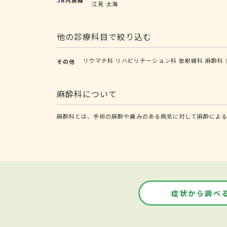
江見
太海
他の診療科目で絞り込む
リウマチ科
リハビリテーション科
放射線科
麻酔科
その他
麻酔科について
麻酔科とは、手術の麻酔や痛みのある病気に対して麻酔によ
症状から調べ