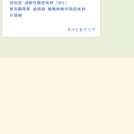
認知症
過敏性腸症候群（IBS）
更年期障害
歯周病
睡眠時無呼吸症候群
片頭痛
すべてをクリア