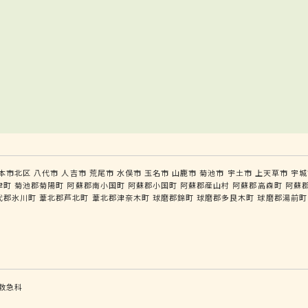
本市北区
八代市
人吉市
荒尾市
水俣市
玉名市
山鹿市
菊池市
宇土市
上天草市
宇城
津町
菊池郡菊陽町
阿蘇郡南小国町
阿蘇郡小国町
阿蘇郡産山村
阿蘇郡高森町
阿蘇
代郡氷川町
葦北郡芦北町
葦北郡津奈木町
球磨郡錦町
球磨郡多良木町
球磨郡湯前町
救急科