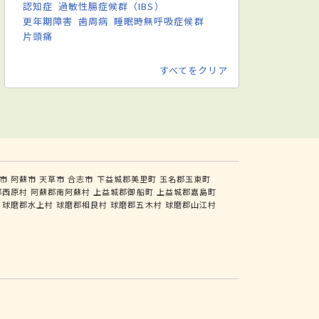
認知症
過敏性腸症候群（IBS）
更年期障害
歯周病
睡眠時無呼吸症候群
片頭痛
すべてをクリア
市
阿蘇市
天草市
合志市
下益城郡美里町
玉名郡玉東町
郡西原村
阿蘇郡南阿蘇村
上益城郡御船町
上益城郡嘉島町
球磨郡水上村
球磨郡相良村
球磨郡五木村
球磨郡山江村