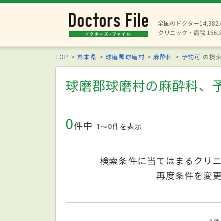
全国のドクター14,38
クリニック・病院 156,
TOP
熊本県
球磨郡球磨村
麻酔科
予約可
の検
球磨郡球磨村の麻酔科、
0
件中
1〜0件を表示
検索条件に当てはまるクリ
再度条件を変