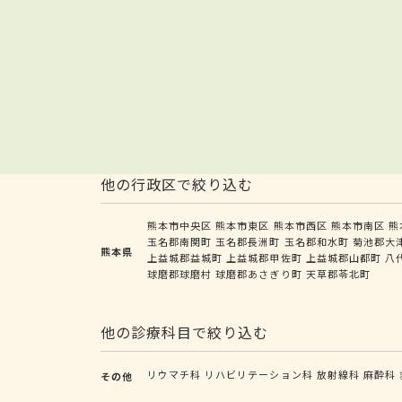
他の行政区で絞り込む
熊本市中央区
熊本市東区
熊本市西区
熊本市南区
熊
玉名郡南関町
玉名郡長洲町
玉名郡和水町
菊池郡大
熊本県
上益城郡益城町
上益城郡甲佐町
上益城郡山都町
八
球磨郡球磨村
球磨郡あさぎり町
天草郡苓北町
他の診療科目で絞り込む
リウマチ科
リハビリテーション科
放射線科
麻酔科
その他