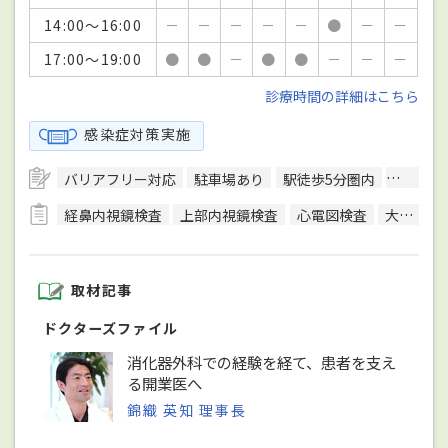
14:00～16:00
－
－
－
－
－
●
－
－
17:00～19:00
●
●
－
●
●
－
－
－
診療時間の詳細はこちら
感染症対策実施
バリアフリー対応
駐車場あり
駅徒歩5分圏内
予約可
経鼻内視鏡検査
上部内視鏡検査
心電図検査
大腸生検
取材記事
ドクターズファイル
消化器外科での経験を経て、患者を支え
る開業医へ
錦織 英知 理事長