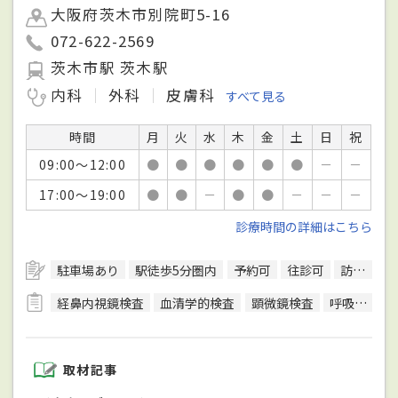
大阪府茨木市別院町5-16
072-622-2569
茨木市駅 茨木駅
内科
外科
皮膚科
すべて見る
時間
月
火
水
木
金
土
日
祝
09:00～12:00
●
●
●
●
●
●
－
－
17:00～19:00
●
●
－
●
●
－
－
－
診療時間の詳細はこちら
駐車場あり
駅徒歩5分圏内
予約可
往診可
訪問診療可
経鼻内視鏡検査
血清学的検査
顕微鏡検査
呼吸機能検査（スパイロメトリー）
取材記事