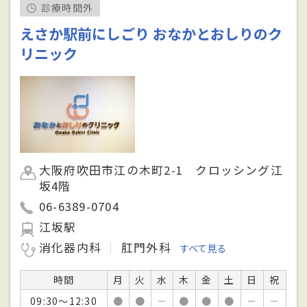
診療時間外
えさか駅前にしごり おなかとおしりのク
リニック
大阪府吹田市江の木町2-1 クロッシング江
坂4階
06-6389-0704
江坂駅
消化器内科
肛門外科
すべて見る
時間
月
火
水
木
金
土
日
祝
09:30～12:30
●
●
－
●
●
●
－
－