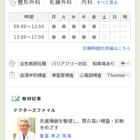
整形外科
乳腺外科
内科
すべて見る
時間
月
火
水
木
金
土
日
祝
09:00～12:00
●
●
●
●
●
○
－
－
13:00～17:00
●
●
●
●
●
○
－
－
診療時間の詳細はこちら
女性医師在籍
バリアフリー対応
駐車場あり
予約可
血清学的検査
骨密度検査
心電図検査
Thomsen（トムセン）テスト
取材記事
ドクターズファイル
先進機器を駆使し、質の高い検査・診断
をめざす
重富 博之 院長