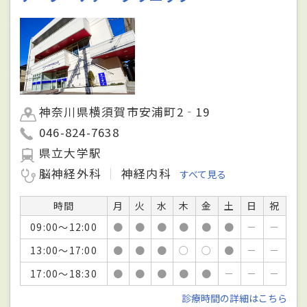
神奈川県横須賀市安浦町2‐19
046-824-7638
県立大学駅
脳神経外科
神経内科
すべて見る
時間
月
火
水
木
金
土
日
祝
09:00～12:00
●
●
●
●
●
●
－
－
13:00～17:00
●
●
●
○
○
●
－
－
17:00～18:30
●
●
●
●
●
－
－
－
診療時間の詳細はこちら