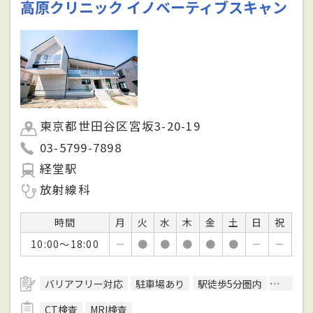
高原クリニック イノベーティブスキャン
東京都世田谷区宮坂3-20-19
03-5799-7898
経堂駅
放射線科
時間
月
火
水
木
金
土
日
祝
10:00～18:00
－
●
●
●
●
●
－
－
バリアフリー対応
駐車場あり
駅徒歩5分圏内
エレベ
CT検査
MRI検査