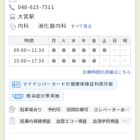
048-623-7311
大宮駅
内科
消化器内科
すべて見る
時間
月
火
水
木
金
土
日
祝
09:00～11:30
●
●
●
●
●
●
－
－
15:00～17:30
●
●
●
●
●
－
－
－
診療時間の詳細はこちら
マイナンバーカードの健康保険証利用可能
感染症対策実施
駐車場あり
予約可
訪問診療可
エレベーターあり
ク
経鼻内視鏡検査
血管エコー検査
血清学的検査
呼吸機