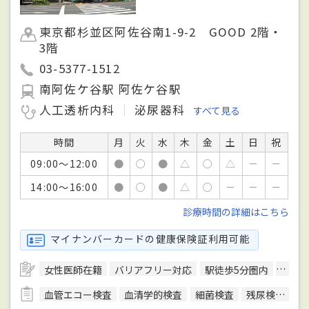
東京都杉並区阿佐谷南1-9-2 GOOD 2階・
3階
03-5377-1512
南阿佐ケ谷駅 阿佐ケ谷駅
人工透析内科
泌尿器科
すべて見る
時間
月
火
水
木
金
土
日
祝
09:00～12:00
●
○
●
△
○
△
－
－
14:00～16:00
●
○
●
△
○
－
－
－
診療時間の詳細はこちら
マイナンバーカードの健康保険証利用可能
女性医師在籍
バリアフリー対応
駅徒歩5分圏内
予約
血管エコー検査
血清学的検査
細菌検査
残尿検査
心