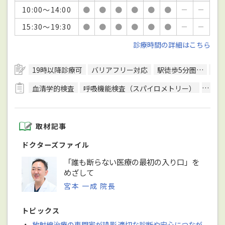
10:00～14:00
●
●
●
●
●
●
－
－
15:30～19:30
●
●
●
●
●
●
－
－
診療時間の詳細はこちら
19時以降診療可
バリアフリー対応
駅徒歩5分圏内
予
血清学的検査
呼吸機能検査（スパイロメトリー）
細菌
取材記事
ドクターズファイル
「誰も断らない医療の最初の入り口」を
めざして
宮本 一成 院長
トピックス
・
放射線治療の専門家が読影 適切な診断や安心につなが