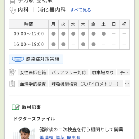
手力駅 笠松駅
内科
消化器内科
すべて見る
時間
月
火
水
木
金
土
日
祝
09:00～12:00
●
●
●
●
●
●
－
－
16:00～19:00
●
●
－
●
●
－
－
－
感染症対策実施
女性医師在籍
バリアフリー対応
駐車場あり
予約可
血清学的検査
呼吸機能検査（スパイロメトリー）
骨密
取材記事
ドクターズファイル
健診後の二次検査を行う機関として開業
美濃輪 博英 理事長