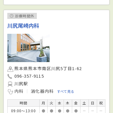
診療時間外
川尻尾崎内科
熊本県熊本市南区川尻5丁目1-62
096-357-9115
川尻駅
内科
消化器内科
すべて見る
時間
月
火
水
木
金
土
日
祝
09:00～13:00
●
●
●
●
●
－
－
－