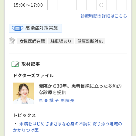
15:00～17:00
－
－
－
－
－
○
－
－
診療時間の詳細はこちら
感染症対策実施
女性医師在籍
駐車場あり
健康診断対応
取材記事
ドクターズファイル
開院から30年。患者目線に立った多角的
な診療を提供
原澤 桃子 副院長
トピックス
・
未病をはじめさまざまな心身の不調に 寄り添う地域の
かかりつけ医