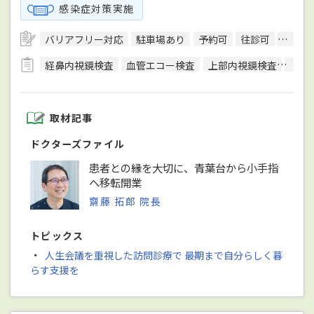
感染症対策実施
バリアフリー対応
駐車場あり
予約可
往診可
訪問診
経鼻内視鏡検査
血管エコー検査
上部内視鏡検査
心電
取材記事
ドクターズファイル
患者との縁を大切に、青葉台から小手指
へ移転開業
齋藤 拓郎 院長
トピックス
・
人生会議を重視した訪問診療で 最期まで自分らしく暮
らす支援を