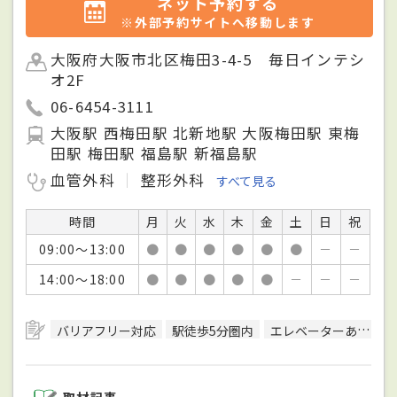
ネット予約する
※外部予約サイトへ移動します
大阪府大阪市北区梅田3-4-5 毎日インテシ
オ2F
06-6454-3111
大阪駅 西梅田駅 北新地駅 大阪梅田駅 東梅
田駅 梅田駅 福島駅 新福島駅
血管外科
整形外科
すべて見る
時間
月
火
水
木
金
土
日
祝
09:00～13:00
●
●
●
●
●
●
－
－
14:00～18:00
●
●
●
●
●
－
－
－
バリアフリー対応
駅徒歩5分圏内
エレベーターあり
取材記事