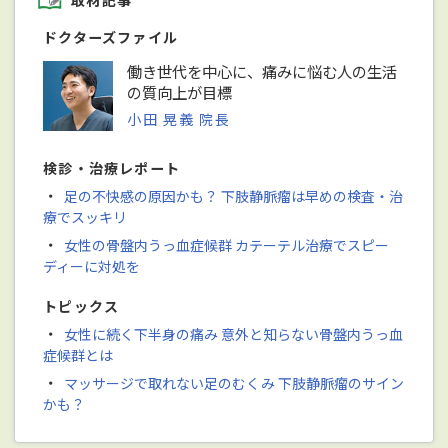
ドクターズファイル
働き世代を中心に、痛みに悩む人の生活
の質向上が目標
小田 晃義 院長
検診・治療レポート
・
足の不快感の原因かも？ 下肢静脈瘤は早めの検査・治
療でスッキリ
・
女性の骨盤内うっ血症候群 カテーテル治療でスピー
ディーに対処を
トピックス
・
女性に続く下半身の痛み 意外と知らない骨盤内うっ血
症候群とは
・
マッサージで取れない足のむくみ 下肢静脈瘤のサイン
かも？