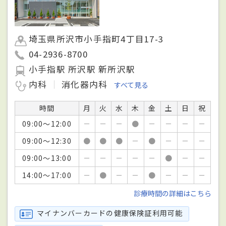
埼玉県所沢市小手指町4丁目17-3
04-2936-8700
小手指駅 所沢駅 新所沢駅
内科
消化器内科
すべて見る
時間
月
火
水
木
金
土
日
祝
09:00～12:00
－
－
－
●
－
－
－
－
09:00～12:30
●
●
●
－
●
－
－
－
09:00～13:00
－
－
－
－
－
●
－
－
14:00～17:00
－
●
－
－
●
－
－
－
診療時間の詳細はこちら
マイナンバーカードの健康保険証利用可能