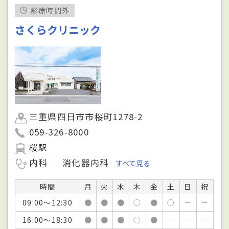
診療時間外
さくらクリニック
三重県四日市市桜町1278-2
059-326-8000
桜駅
内科
消化器内科
すべて見る
時間
月
火
水
木
金
土
日
祝
09:00～12:30
●
●
●
○
●
○
－
－
16:00～18:30
●
●
●
○
●
－
－
－