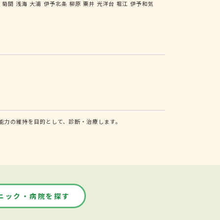
岡
菊間
浅海
大浦
伊予北条
柳原
粟井
光洋台
堀江
伊予和気
能力の維持を目的として、診断・治療します。
ニック・病院を探す