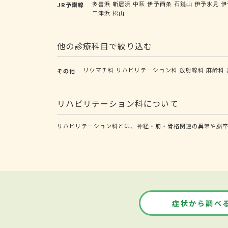
多喜浜
新居浜
中萩
伊予西条
石鎚山
伊予氷見
伊
JR予讃線
三津浜
松山
他の診療科目で絞り込む
リウマチ科
リハビリテーション科
放射線科
麻酔科
その他
リハビリテーション科について
リハビリテーション科とは、神経・筋・骨格関連の異常や脳卒
症状から調べ