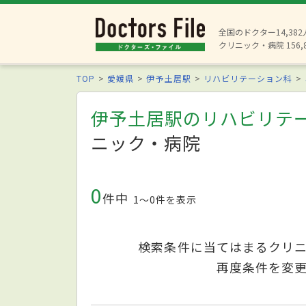
全国のドクター14,38
クリニック・病院 156,
TOP
愛媛県
伊予土居駅
リハビリテーション科
伊予土居駅のリハビリテ
ニック・病院
0
件中
1〜0件を表示
検索条件に当てはまるクリ
再度条件を変