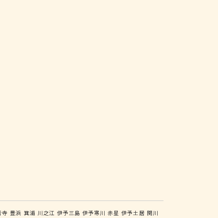
音寺
豊浜
箕浦
川之江
伊予三島
伊予寒川
赤星
伊予土居
関川