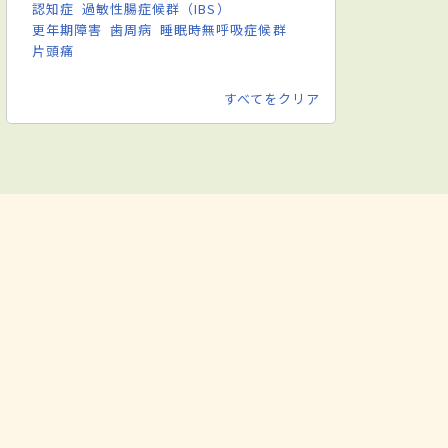
認知症
過敏性腸症候群（IBS）
更年期障害
歯周病
睡眠時無呼吸症候群
片頭痛
すべてをクリア