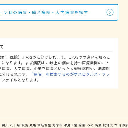
ション科の病院・総合病院・大学病院を探す
て
療所、医院）」の2つに分けられます。この2つの違いを知るこ
うになります。まず病院は20以上の病床を持つ医療機関のこと
立病院、大学病院、企業立病院といった大規模病院や、地域医
に分けられます。
「病院」を検索するのがホスピタルズ・ファ
・ファイルとなります。
中
鴨川
八十場
坂出
丸亀
讃岐塩屋
海岸寺
津島ノ宮
詫間
みの
高瀬
比地大
本山
観