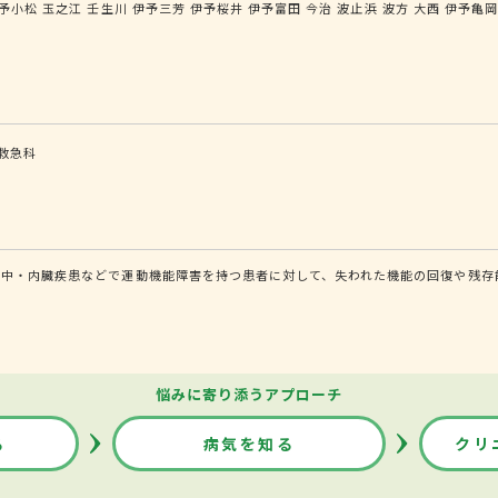
予小松
玉之江
壬生川
伊予三芳
伊予桜井
伊予富田
今治
波止浜
波方
大西
伊予亀
救急科
中・内臓疾患などで運動機能障害を持つ患者に対して、失われた機能の回復や残存
悩みに寄り添うアプローチ
る
病気を知る
クリ