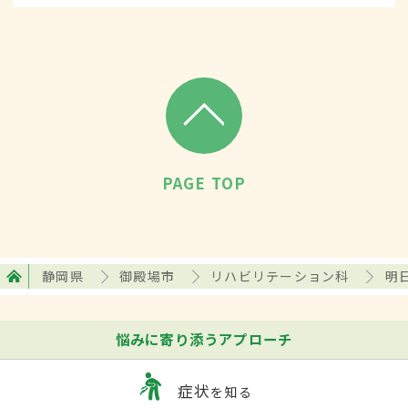
て、診断・治療します。
PAGE TOP
静岡県
御殿場市
リハビリテーション科
明
悩みに寄り添うアプローチ
症状
を知る