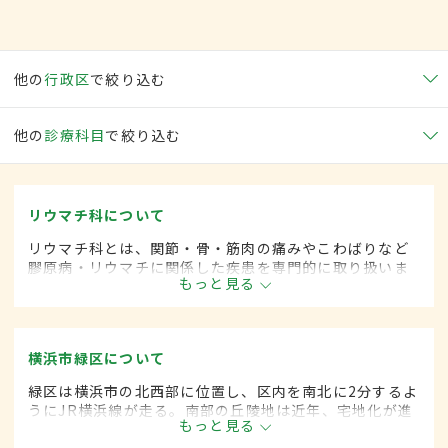
他の
行政区
で絞り込む
他の
診療科目
で絞り込む
リウマチ科について
リウマチ科とは、関節・骨・筋肉の痛みやこわばりなど
膠原病・リウマチに関係した疾患を専門的に取り扱いま
もっと見る
す。
横浜市緑区について
緑区は横浜市の北西部に位置し、区内を南北に2分するよ
うにJR横浜線が走る。南部の丘陵地は近年、宅地化が進
もっと見る
むなか新興住宅地も多く、18万人、7万4000世帯が暮ら
す。開発が進みつつも緑の多い暮らしやすい地域だ。