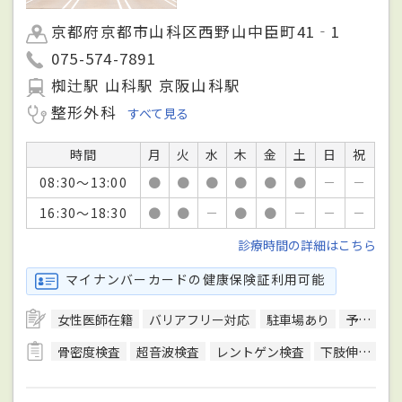
京都府京都市山科区西野山中臣町41‐1
075-574-7891
椥辻駅 山科駅 京阪山科駅
整形外科
すべて見る
時間
月
火
水
木
金
土
日
祝
08:30～13:00
●
●
●
●
●
●
－
－
16:30～18:30
●
●
－
●
●
－
－
－
診療時間の詳細はこちら
マイナンバーカードの健康保険証利用可能
女性医師在籍
バリアフリー対応
駐車場あり
予約可
骨密度検査
超音波検査
レントゲン検査
下肢伸展挙上試験