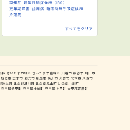
認知症
過敏性腸症候群（IBS）
更年期障害
歯周病
睡眠時無呼吸症候群
片頭痛
すべてをクリア
南区
さいたま市緑区
さいたま市岩槻区
川越市
熊谷市
川口市
朝霞市
志木市
和光市
新座市
桶川市
久喜市
北本市
八潮市
郡越生町
比企郡滑川町
比企郡嵐山町
比企郡小川町
児玉郡美里町
児玉郡神川町
児玉郡上里町
大里郡寄居町