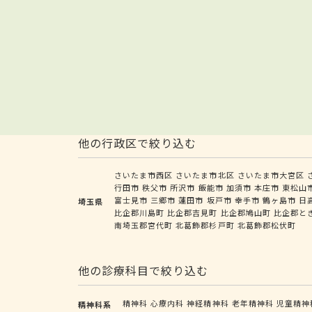
他の行政区で絞り込む
さいたま市西区
さいたま市北区
さいたま市大宮区
行田市
秩父市
所沢市
飯能市
加須市
本庄市
東松山
富士見市
三郷市
蓮田市
坂戸市
幸手市
鶴ヶ島市
日
埼玉県
比企郡川島町
比企郡吉見町
比企郡鳩山町
比企郡と
南埼玉郡宮代町
北葛飾郡杉戸町
北葛飾郡松伏町
他の診療科目で絞り込む
精神科
心療内科
神経精神科
老年精神科
児童精神
精神科系