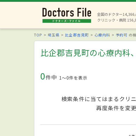
全国のドクター14,36
クリニック・病院 156,
TOP
埼玉県
比企郡吉見町
心療内科
予約可
の検
比企郡吉見町の心療内科
0
件中
1〜0件を表示
検索条件に当てはまるクリ
再度条件を変