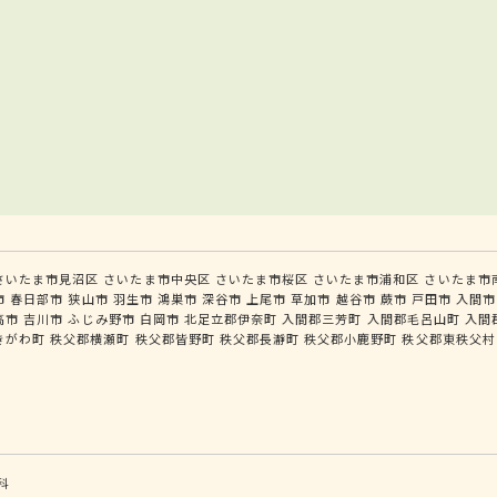
さいたま市見沼区
さいたま市中央区
さいたま市桜区
さいたま市浦和区
さいたま市
市
春日部市
狭山市
羽生市
鴻巣市
深谷市
上尾市
草加市
越谷市
蕨市
戸田市
入間市
高市
吉川市
ふじみ野市
白岡市
北足立郡伊奈町
入間郡三芳町
入間郡毛呂山町
入間
きがわ町
秩父郡横瀬町
秩父郡皆野町
秩父郡長瀞町
秩父郡小鹿野町
秩父郡東秩父村
科