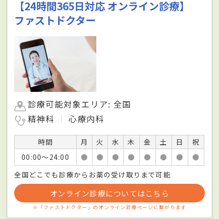
【24時間365日対応 オンライン診療】
ファストドクター
診療可能対象エリア: 全国
精神科
心療内科
時間
月
火
水
木
金
土
日
祝
00:00〜24:00
●
●
●
●
●
●
●
●
全国どこでも診療からお薬の受け取りまで可能
オンライン診療についてはこちら
※「ファストドクター」のオンライン診療ページに繋がります