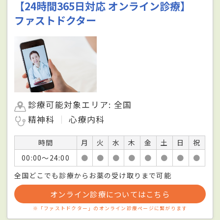
【24時間365日対応 オンライン診療】
ファストドクター
診療可能対象エリア: 全国
精神科
心療内科
時間
月
火
水
木
金
土
日
祝
00:00〜24:00
●
●
●
●
●
●
●
●
全国どこでも診療からお薬の受け取りまで可能
オンライン診療についてはこちら
※「ファストドクター」のオンライン診療ページに繋がります