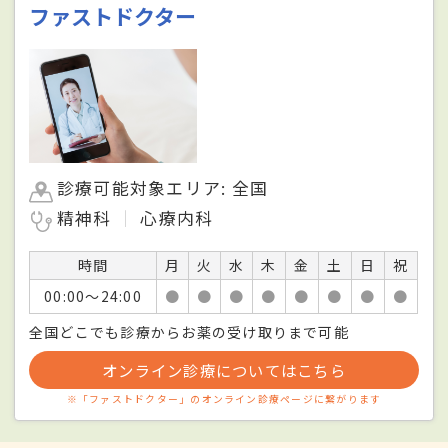
ファストドクター
診療可能対象エリア: 全国
精神科
心療内科
時間
月
火
水
木
金
土
日
祝
00:00〜24:00
●
●
●
●
●
●
●
●
全国どこでも診療からお薬の受け取りまで可能
オンライン診療についてはこちら
※「ファストドクター」のオンライン診療ページに繋がります