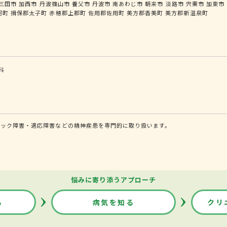
三田市
加西市
丹波篠山市
養父市
丹波市
南あわじ市
朝来市
淡路市
宍粟市
加東市
河町
揖保郡太子町
赤穂郡上郡町
佐用郡佐用町
美方郡香美町
美方郡新温泉町
科
ニック障害・適応障害などの精神疾患を専門的に取り扱います。
悩みに寄り添うアプローチ
る
病気を知る
クリ