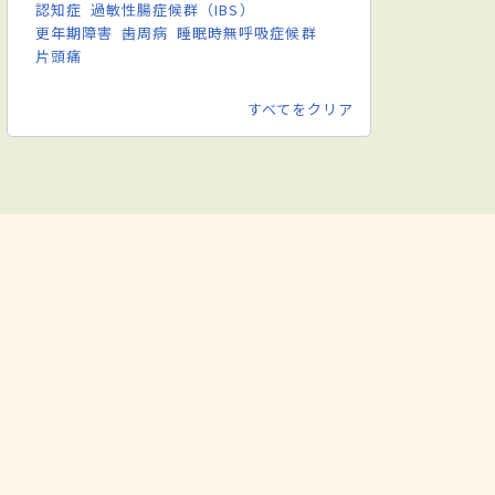
認知症
過敏性腸症候群（IBS）
更年期障害
歯周病
睡眠時無呼吸症候群
片頭痛
すべてをクリア