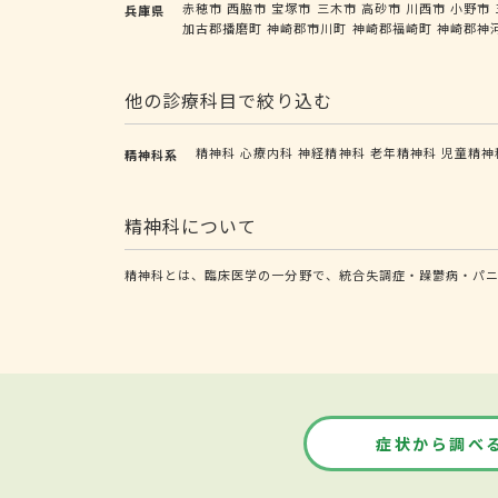
赤穂市
西脇市
宝塚市
三木市
高砂市
川西市
小野市
兵庫県
加古郡播磨町
神崎郡市川町
神崎郡福崎町
神崎郡神
他の診療科目で絞り込む
精神科
心療内科
神経精神科
老年精神科
児童精神
精神科系
精神科について
精神科とは、臨床医学の一分野で、統合失調症・躁鬱病・パ
症状から調べ