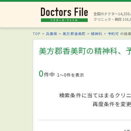
全国のドクター14,35
クリニック・病院 156,
TOP
兵庫県
美方郡香美町
精神科
予約可
の検
美方郡香美町の精神科、
0
件中
1〜0件を表示
検索条件に当てはまるクリ
再度条件を変