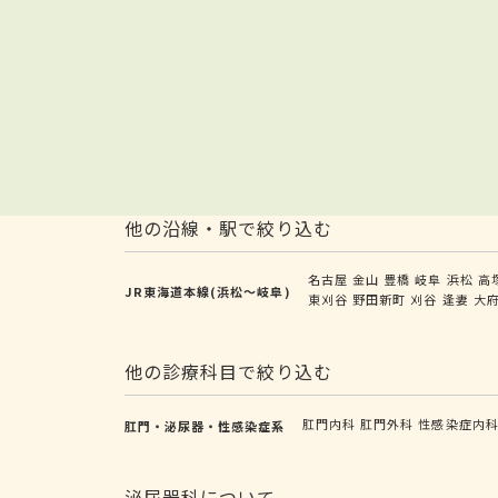
他の沿線・駅で絞り込む
名古屋
金山
豊橋
岐阜
浜松
高
JR東海道本線(浜松～岐阜)
東刈谷
野田新町
刈谷
逢妻
大
他の診療科目で絞り込む
肛門内科
肛門外科
性感染症内
肛門・泌尿器・性感染症系
泌尿器科について