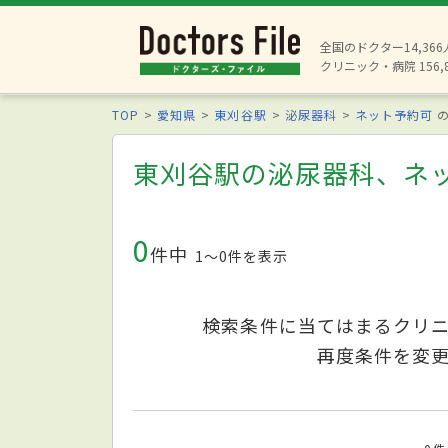
全国のドクター14,36
クリニック・病院 156,
TOP
愛知県
東刈谷駅
泌尿器科
ネット予約可
の
東刈谷駅の泌尿器科、ネ
0
件中
1〜0件を表示
検索条件に当てはまるクリ
再度条件を変