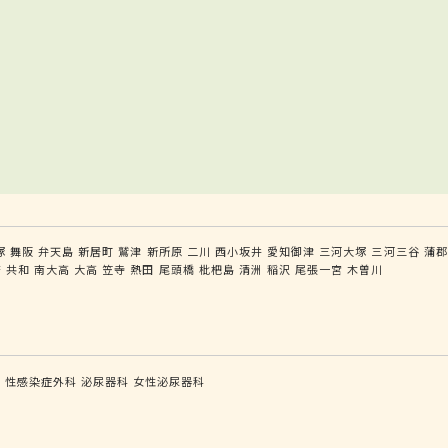
塚
舞阪
弁天島
新居町
鷲津
新所原
二川
西小坂井
愛知御津
三河大塚
三河三谷
蒲郡
府
共和
南大高
大高
笠寺
熱田
尾頭橋
枇杷島
清洲
稲沢
尾張一宮
木曽川
科
性感染症外科
泌尿器科
女性泌尿器科