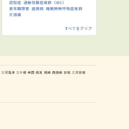
認知症
過敏性腸症候群（IBS）
更年期障害
歯周病
睡眠時無呼吸症候群
片頭痛
すべてをクリア
三河塩津
三ケ根
幸田
相見
岡崎
西岡崎
安城
三河安城