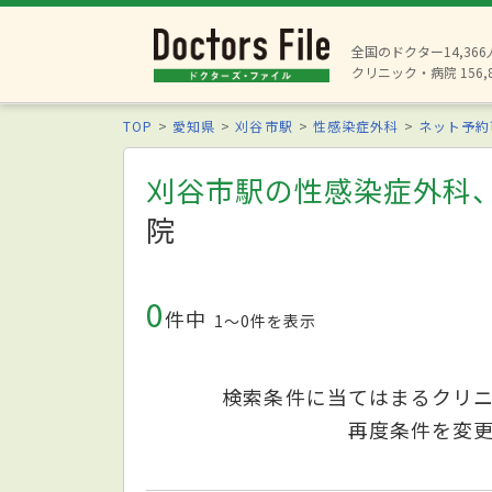
全国のドクター14,36
クリニック・病院 156,
TOP
愛知県
刈谷市駅
性感染症外科
ネット予約
刈谷市駅の性感染症外科
院
0
件中
1〜0件を表示
検索条件に当てはまるクリ
再度条件を変