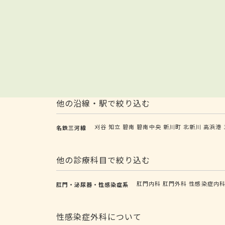
他の沿線・駅で絞り込む
刈谷
知立
碧南
碧南中央
新川町
北新川
高浜港
名鉄三河線
他の診療科目で絞り込む
肛門内科
肛門外科
性感染症内
肛門・泌尿器・性感染症系
性感染症外科について