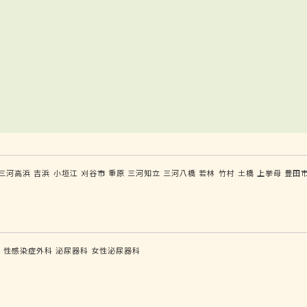
三河高浜
吉浜
小垣江
刈谷市
重原
三河知立
三河八橋
若林
竹村
土橋
上挙母
豊田
科
性感染症外科
泌尿器科
女性泌尿器科