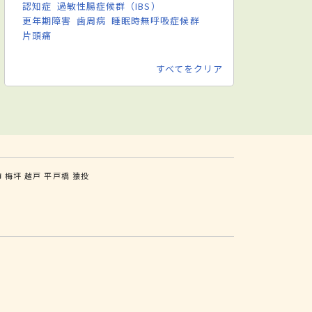
認知症
過敏性腸症候群（IBS）
更年期障害
歯周病
睡眠時無呼吸症候群
片頭痛
すべてをクリア
市
梅坪
越戸
平戸橋
猿投