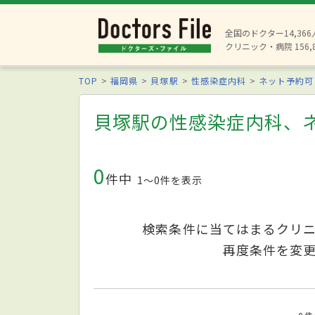
全国のドクター14,36
クリニック・病院 156,
TOP
福岡県
貝塚駅
性感染症内科
ネット予約可
貝塚駅の性感染症内科、
0
件中
1〜0件を表示
検索条件に当てはまるクリ
再度条件を変