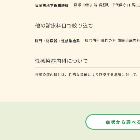
貝塚
中洲川端
呉服町
千代県庁口
馬出
福岡市地下鉄箱崎線
他の診療科目で絞り込む
肛門内科
肛門外科
性感染症内
肛門・泌尿器・性感染症系
性感染症内科について
性感染症内科とは、性的な接触により感染する病気に対して、
症状から調べ