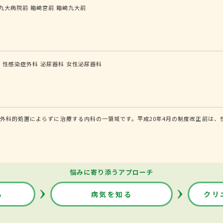
九大病院前
箱崎宮前
箱崎九大前
科
性感染症外科
泌尿器科
女性泌尿器科
外科的処置によらずに治療する内科の一領域です。平成20年4月の制度改正前は、
悩みに寄り添うアプローチ
る
病気を知る
クリ