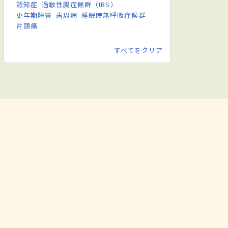
認知症
過敏性腸症候群（IBS）
更年期障害
歯周病
睡眠時無呼吸症候群
片頭痛
すべてをクリア