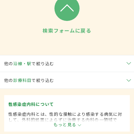
検索フォームに戻る
他の
沿線・駅
で絞り込む
他の
診療科目
で絞り込む
性感染症内科について
性感染症内科とは、性的な接触により感染する病気に対
して、外科的処置によらずに治療する内科の一領域で
もっと見る
す。平成20年4月の制度改正前は、性感染症科と呼ばれ
ていました。