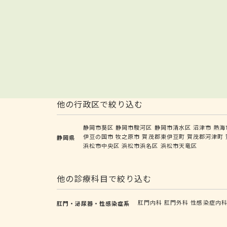
他の行政区で絞り込む
静岡市葵区
静岡市駿河区
静岡市清水区
沼津市
熱海
伊豆の国市
牧之原市
賀茂郡東伊豆町
賀茂郡河津町
静岡県
浜松市中央区
浜松市浜名区
浜松市天竜区
他の診療科目で絞り込む
肛門内科
肛門外科
性感染症内
肛門・泌尿器・性感染症系