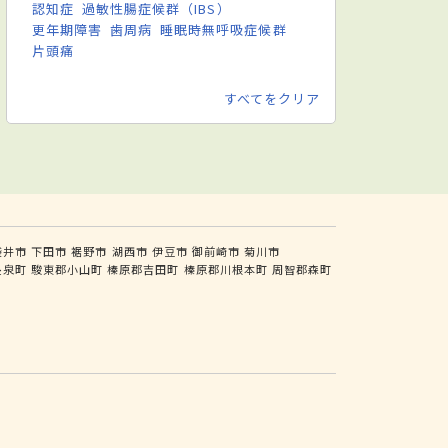
認知症
過敏性腸症候群（IBS）
更年期障害
歯周病
睡眠時無呼吸症候群
片頭痛
すべてをクリア
袋井市
下田市
裾野市
湖西市
伊豆市
御前崎市
菊川市
長泉町
駿東郡小山町
榛原郡吉田町
榛原郡川根本町
周智郡森町