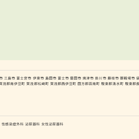
市
三島市
富士宮市
伊東市
島田市
富士市
磐田市
焼津市
掛川市
藤枝市
御殿場市
賀茂郡南伊豆町
賀茂郡松崎町
賀茂郡西伊豆町
田方郡函南町
駿東郡清水町
駿東郡
科
性感染症外科
泌尿器科
女性泌尿器科