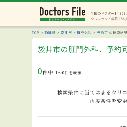
全国のドクター14,35
クリニック・病院 156,
TOP
静岡県
袋井市
肛門外科
予約可
の検索結
袋井市の肛門外科、予約
0
件中
1〜0件を表示
検索条件に当てはまるクリ
再度条件を変