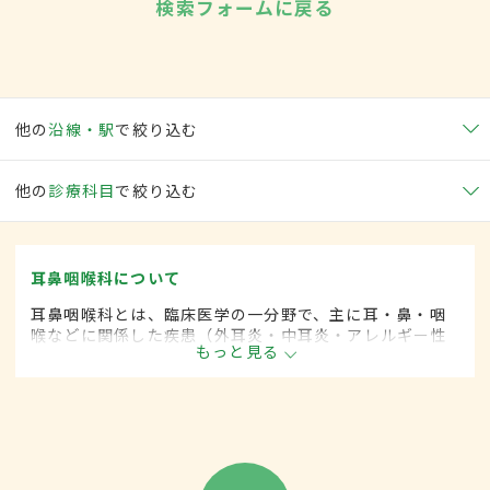
検索フォームに戻る
他の
沿線・駅
で絞り込む
他の
診療科目
で絞り込む
耳鼻咽喉科について
耳鼻咽喉科とは、臨床医学の一分野で、主に耳・鼻・咽
喉などに関係した疾患（外耳炎・中耳炎・アレルギー性
もっと見る
鼻炎・咽頭がん・扁桃炎・喉頭がんなど）を専門的に取
り扱います。