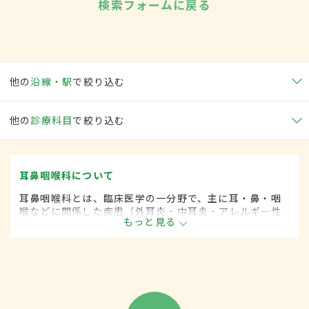
検索フォームに戻る
他の
沿線・駅
で絞り込む
他の
診療科目
で絞り込む
耳鼻咽喉科について
耳鼻咽喉科とは、臨床医学の一分野で、主に耳・鼻・咽
喉などに関係した疾患（外耳炎・中耳炎・アレルギー性
もっと見る
鼻炎・咽頭がん・扁桃炎・喉頭がんなど）を専門的に取
り扱います。