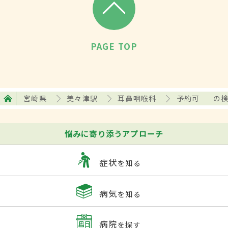
PAGE TOP
宮崎県
美々津駅
耳鼻咽喉科
予約可
の
悩みに寄り添うアプローチ
症状
を知る
病気
を知る
病院
を探す