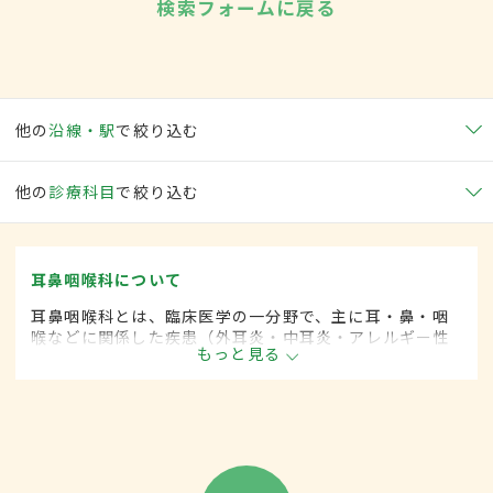
検索フォームに戻る
他の
沿線・駅
で絞り込む
他の
診療科目
で絞り込む
耳鼻咽喉科について
耳鼻咽喉科とは、臨床医学の一分野で、主に耳・鼻・咽
喉などに関係した疾患（外耳炎・中耳炎・アレルギー性
もっと見る
鼻炎・咽頭がん・扁桃炎・喉頭がんなど）を専門的に取
り扱います。