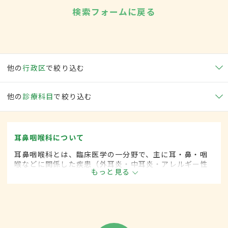
検索フォームに戻る
他の
行政区
で絞り込む
他の
診療科目
で絞り込む
耳鼻咽喉科について
耳鼻咽喉科とは、臨床医学の一分野で、主に耳・鼻・咽
喉などに関係した疾患（外耳炎・中耳炎・アレルギー性
もっと見る
鼻炎・咽頭がん・扁桃炎・喉頭がんなど）を専門的に取
り扱います。