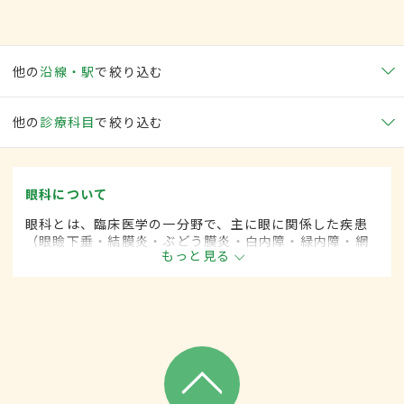
他の
沿線・駅
で絞り込む
他の
診療科目
で絞り込む
眼科について
眼科とは、臨床医学の一分野で、主に眼に関係した疾患
（眼瞼下垂・結膜炎・ぶどう膜炎・白内障・緑内障・網
もっと見る
膜剥離など）を専門的に取り扱います。