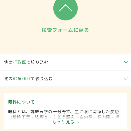
検索フォームに戻る
他の
行政区
で絞り込む
他の
診療科目
で絞り込む
眼科について
眼科とは、臨床医学の一分野で、主に眼に関係した疾患
（眼瞼下垂・結膜炎・ぶどう膜炎・白内障・緑内障・網
もっと見る
膜剥離など）を専門的に取り扱います。