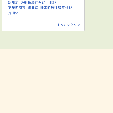
認知症
過敏性腸症候群（IBS）
更年期障害
歯周病
睡眠時無呼吸症候群
片頭痛
すべてをクリア