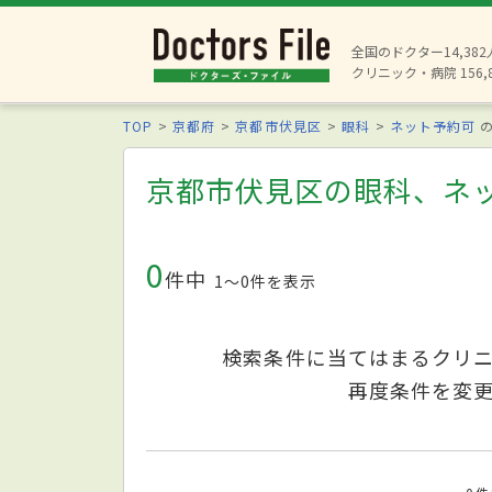
全国のドクター14,38
クリニック・病院 156,
TOP
京都府
京都市伏見区
眼科
ネット予約可
の
京都市伏見区の眼科、ネ
0
件中
1〜0件を表示
検索条件に当てはまるクリ
再度条件を変