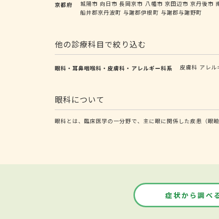
城陽市
向日市
長岡京市
八幡市
京田辺市
京丹後市
京都府
船井郡京丹波町
与謝郡伊根町
与謝郡与謝野町
他の診療科目で絞り込む
皮膚科
アレル
眼科・耳鼻咽喉科・皮膚科・アレルギー科系
眼科について
眼科とは、臨床医学の一分野で、主に眼に関係した疾患（眼
症状から調べ