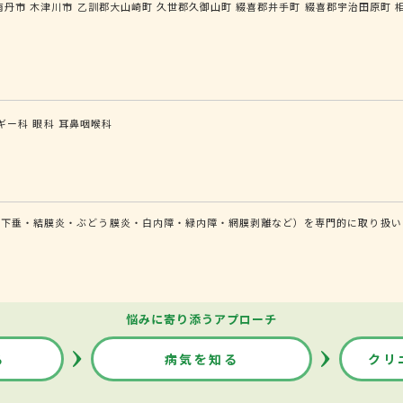
南丹市
木津川市
乙訓郡大山崎町
久世郡久御山町
綴喜郡井手町
綴喜郡宇治田原町
ギー科
眼科
耳鼻咽喉科
瞼下垂・結膜炎・ぶどう膜炎・白内障・緑内障・網膜剥離など）を専門的に取り扱い
悩みに寄り添うアプローチ
る
病気を知る
クリ