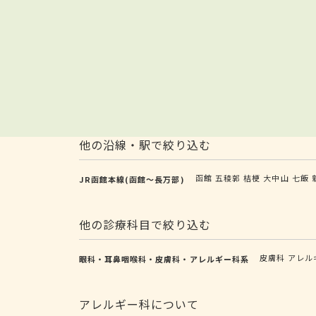
他の沿線・駅で絞り込む
函館
五稜郭
桔梗
大中山
七飯
JR函館本線(函館～長万部)
他の診療科目で絞り込む
皮膚科
アレル
眼科・耳鼻咽喉科・皮膚科・アレルギー科系
アレルギー科について