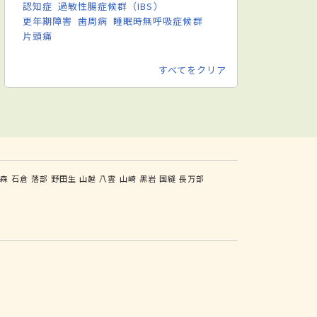
認知症
過敏性腸症候群（IBS）
更年期障害
歯周病
睡眠時無呼吸症候群
片頭痛
すべてをクリア
森
石倉
落部
野田生
山越
八雲
山崎
黒岩
国縫
長万部