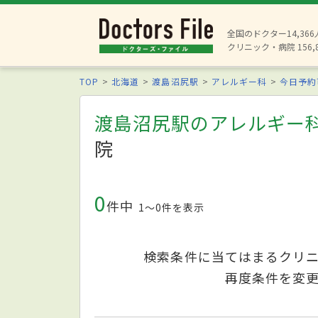
全国のドクター14,36
クリニック・病院 156,
TOP
北海道
渡島沼尻駅
アレルギー科
今日予約
渡島沼尻駅のアレルギー
院
0
件中
1〜0件を表示
検索条件に当てはまるクリ
再度条件を変