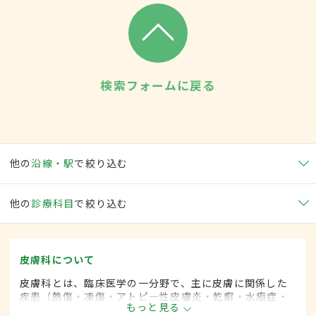
検索フォームに戻る
他の
沿線・駅
で絞り込む
他の
診療科目
で絞り込む
皮膚科について
皮膚科とは、臨床医学の一分野で、主に皮膚に関係した
疾患（熱傷・凍傷・アトピー性皮膚炎・乾癬・水疱症・
もっと見る
膠原病・帯状疱疹・肝斑など）に対して、内科的な治療