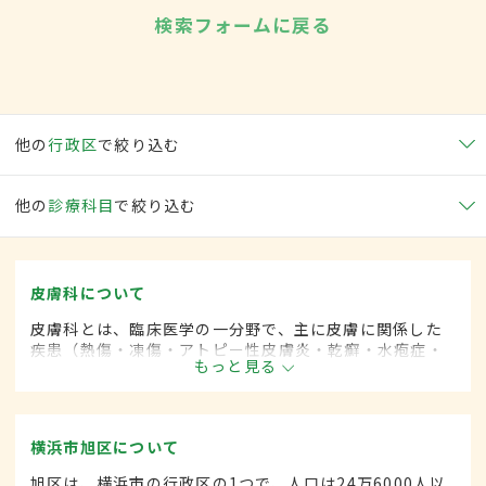
検索フォームに戻る
他の
行政区
で絞り込む
他の
診療科目
で絞り込む
皮膚科について
皮膚科とは、臨床医学の一分野で、主に皮膚に関係した
疾患（熱傷・凍傷・アトピー性皮膚炎・乾癬・水疱症・
もっと見る
膠原病・帯状疱疹・肝斑など）に対して、内科的な治療
に加えて、手術的な方法による治療をします。
横浜市旭区について
旭区は、横浜市の行政区の1つで、人口は24万6000人以